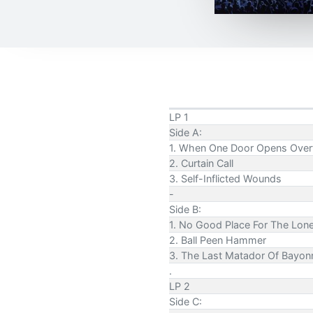
LP 1
Side A:
1. When One Door Opens Over
2. Curtain Call
3. Self-Inflicted Wounds
-
Side B:
1. No Good Place For The Lone
2. Ball Peen Hammer
3. The Last Matador Of Bayon
.
LP 2
Side C: