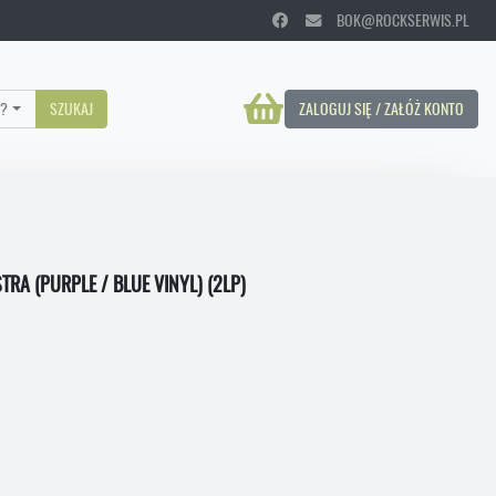
BOK@ROCKSERWIS.PL
?
SZUKAJ
ZALOGUJ SIĘ / ZAŁÓŻ KONTO
RA (PURPLE / BLUE VINYL) (2LP)