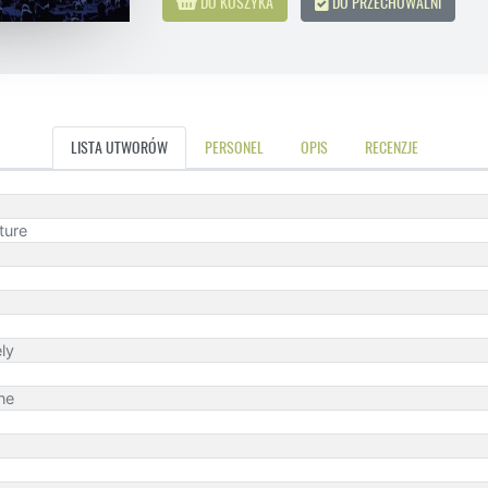
DO KOSZYKA
DO PRZECHOWALNI
LISTA UTWORÓW
PERSONEL
OPIS
RECENZJE
ture
ly
ne