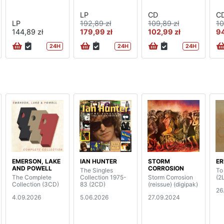
LP
CD
C
LP
192,89 zł
109,89 zł
10
144,89 zł
179,99 zł
102,99 zł
94
24H
24H
24H
EMERSON, LAKE
IAN HUNTER
STORM
ER
AND POWELL
CORROSION
The Singles
To
The Complete
Collection 1975-
Storm Corrosion
(2
Collection (3CD)
83 (2CD)
(reissue) (digipak)
26
4.09.2026
5.06.2026
27.09.2024