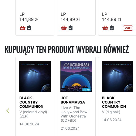
LP
LP
LP
144,89 zł
144,89 zł
144,89 zł
24H
KUPUJĄCY TEN PRODUKT WYBRALI RÓWNIEŻ
BLACK
JOE
BLACK
COUNTRY
BONAMASSA
COUNTRY
COMMUNION
COMMUNION
Live At The
V (colored vinyl)
Hollywood Bowl
V (digipak)
(2LP)
With Orchestra
14.06.2024
(CD+BD)
14.06.2024
21.06.2024