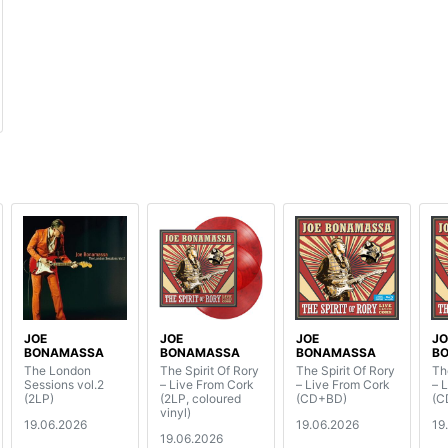
JOE
JOE
JOE
JO
BONAMASSA
BONAMASSA
BONAMASSA
B
The London
The Spirit Of Rory
The Spirit Of Rory
Th
Sessions vol.2
– Live From Cork
– Live From Cork
– 
(2LP)
(2LP, coloured
(CD+BD)
(C
vinyl)
19.06.2026
19.06.2026
19
19.06.2026