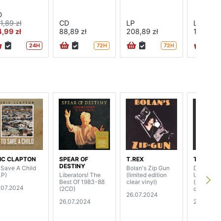
D
1,89 zł
CD
LP
LP
,99 zł
88,89 zł
208,89 zł
144,89 z
24H
72H
72H
IC CLAPTON
SPEAR OF
T.REX
T.REX
DESTINY
 Save A Child
Bolan's Zip Gun
Dandy In
LP)
Liberators! The
(limited edition
Underwor
Best Of 1983-88
clear vinyl)
(limited e
.07.2024
(2CD)
clear viny
26.07.2024
26.07.2024
26.07.20