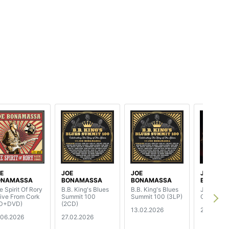
E
JOE
JOE
JOE
ONAMASSA
BONAMASSA
BONAMASSA
BONAMA
e Spirit Of Rory
B.B. King's Blues
B.B. King's Blues
Jesus Lef
Live From Cork
Summit 100
Summit 100 (3LP)
Chicago (
D+DVD)
(2CD)
13.02.2026
24.10.20
.06.2026
27.02.2026