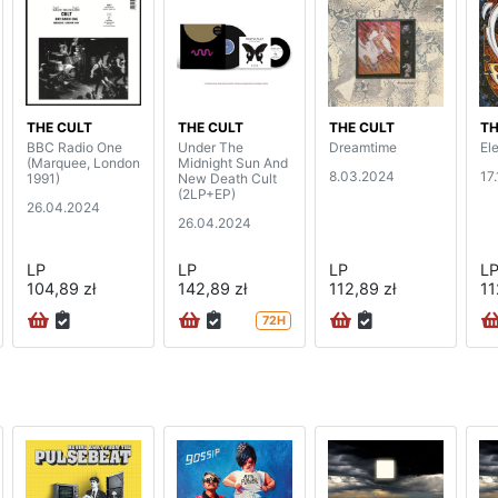
THE CULT
THE CULT
THE CULT
TH
BBC Radio One
Under The
Dreamtime
Ele
(Marquee, London
Midnight Sun And
8.03.2024
17
1991)
New Death Cult
(2LP+EP)
26.04.2024
26.04.2024
LP
LP
LP
L
104,89 zł
142,89 zł
112,89 zł
11
72H