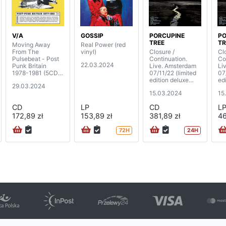
V/A
GOSSIP
PORCUPINE
PO
TREE
TR
Moving Away
Real Power (red
From The
vinyl)
Closure /
Cl
Pulsebeat - Post
Continuation.
Co
22.03.2024
Punk Britain
Live. Amsterdam
Li
1978-1981 (5CD
07/11/22 (limited
07
boxset)
edition deluxe
ed
29.03.2024
box)
bo
15.03.2024
15
(2CD+BD+DVD+
book)
CD
LP
CD
L
172,89 zł
153,89 zł
381,89 zł
46
72H
24H