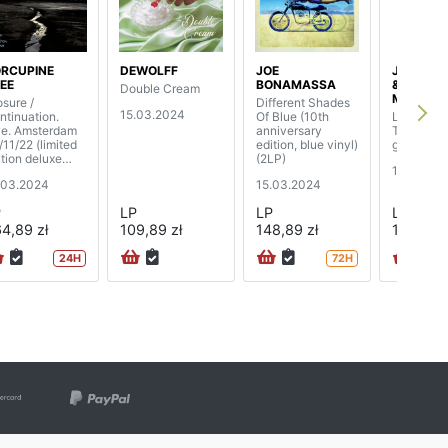
RCUPINE
DEWOLFF
JOE
JOE STR
EE
BONAMASSA
& THE
Double Cream
MESCAL
osure /
Different Shades
15.03.2024
ntinuation.
Of Blue (10th
Live At A
ve. Amsterdam
anniversary
Town Hall
/11/22 (limited
edition, blue vinyl)
grams) (2
ition deluxe
(2LP)
15.03.20
x) (4LP)
.03.2024
15.03.2024
P
LP
LP
LP
4,89 zł
109,89 zł
148,89 zł
140,89 z
24H
72H