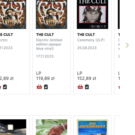
E CULT
THE CULT
THE CULT
THE CUL
ctric
Electric (limited
Ceremony (2LP)
Ceremony 
edition opaque
edition bl
.11.2023
25.08.2023
blue vinyl)
vinyl) (2L
17.11.2023
25.08.20
P
LP
LP
LP
2,89 zł
119,89 zł
152,89 zł
172,89 z