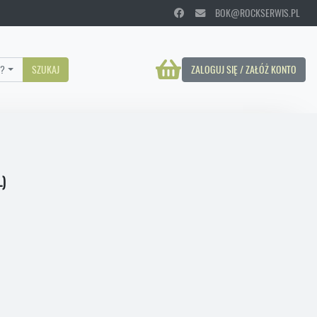
BOK@ROCKSERWIS.PL
?
SZUKAJ
ZALOGUJ SIĘ / ZAŁÓŻ KONTO
L)