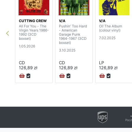
CUTTING CREW
V/A
V/A
All For You - The
Pushin' Too Hard
Oi! The Album
Virgin Years 1986-
- American
(colour vinyl)
1992 (3CD
Garage Punk
7.02.2025
boxset)
1964-1967 (3CD
boxset)
1.05.2026
3.10.2025
CD
CD
LP
126,89 zł
126,89 zł
126,89 zł