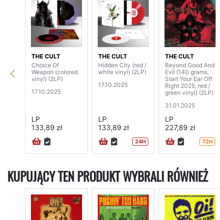
THE CULT
THE CULT
THE CULT
Choice Of
Hidden City (red /
Beyond Good And
Weapon (colored
white vinyl) (2LP)
Evil (140 grams,
vinyl) (2LP)
Start Your Ear Off
17.10.2025
Right 2025, red /
17.10.2025
green vinyl) (2LP)
31.01.2025
LP
LP
LP
133,89 zł
133,89 zł
227,89 zł
24H
72H
KUPUJĄCY TEN PRODUKT WYBRALI RÓWNIEŻ