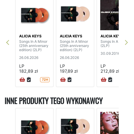
ALICIA KEYS
ALICIA KEYS
ALICIA KEYS
Songs In A Minor
Songs In A Minor
Songs In A Minor
(25th anniversary
(25th anniversary
(2LP)
edition) (2LP)
edition) (2LP)
30.09.2016
26.06.2026
26.06.2026
LP
LP
LP
182,89 zł
197,89 zł
212,89 zł
72H
72H
INNE PRODUKTY TEGO WYKONAWCY