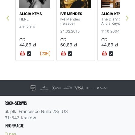
ALICIA KEYS
IVE MENDES
ALICIA KEYS
HERE
Ive Mendes
The Diary Of
(reissue)
Alicia Keys
4.11.2016
24.02.2015
11.10.2004
CD
CD
CD
44,89 zł
60,89 zł
44,89 zł
72H
72H
ROCK-SERWIS
ul. płk. Francesco Nullo 28/LU3
31-543 Kraków
INFORMACJE
O nas