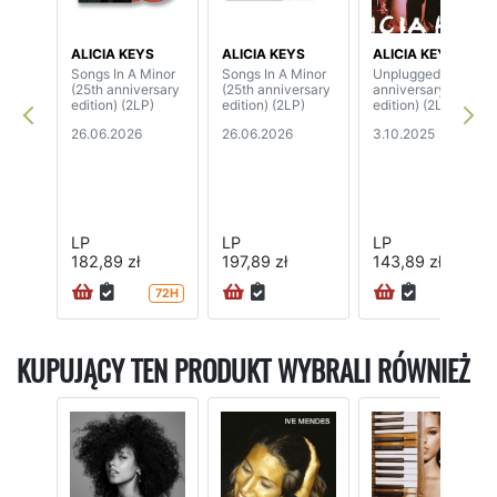
ALICIA KEYS
ALICIA KEYS
ALICIA KEYS
Songs In A Minor
Songs In A Minor
Unplugged (20th
(25th anniversary
(25th anniversary
anniversary
edition) (2LP)
edition) (2LP)
edition) (2LP)
26.06.2026
26.06.2026
3.10.2025
LP
LP
LP
182,89 zł
197,89 zł
143,89 zł
72H
72H
KUPUJĄCY TEN PRODUKT WYBRALI RÓWNIEŻ