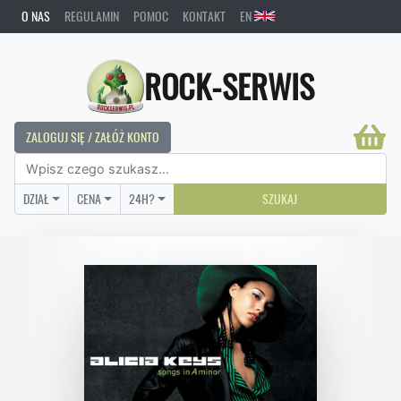
O NAS
REGULAMIN
POMOC
KONTAKT
EN
ROCK-SERWIS
ZALOGUJ SIĘ / ZAŁÓŻ KONTO
DZIAŁ
CENA
24H?
SZUKAJ