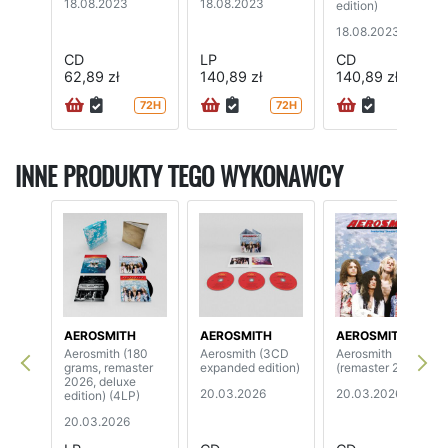
18.08.2023
18.08.2023
edition)
18.08.2023
CD
LP
CD
62,89 zł
140,89 zł
140,89 zł
72H
72H
72H
INNE PRODUKTY TEGO WYKONAWCY
AEROSMITH
AEROSMITH
AEROSMITH
Aerosmith (180
Aerosmith (3CD
Aerosmith
grams, remaster
expanded edition)
(remaster 2026)
2026, deluxe
20.03.2026
20.03.2026
edition) (4LP)
20.03.2026