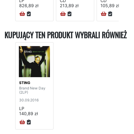
LP
CD
CD
826,89 zł
213,89 zł
105,89 zł
KUPUJĄCY TEN PRODUKT WYBRALI RÓWNIEŻ
STING
Brand New Day
(2LP)
30.09.2016
LP
140,89 zł