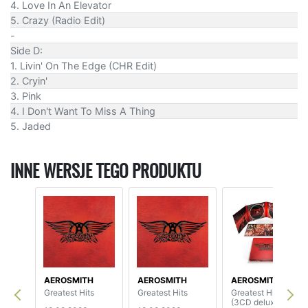
4. Love In An Elevator
5. Crazy (Radio Edit)
-
Side D:
1. Livin' On The Edge (CHR Edit)
2. Cryin'
3. Pink
4. I Don't Want To Miss A Thing
5. Jaded
INNE WERSJE TEGO PRODUKTU
AEROSMITH
AEROSMITH
AEROSMITH
Greatest Hits
Greatest Hits
Greatest Hits
(3CD deluxe