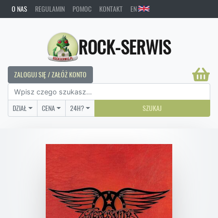
O NAS
REGULAMIN
POMOC
KONTAKT
EN
ROCK-SERWIS
ZALOGUJ SIĘ / ZAŁÓŻ KONTO
DZIAŁ
CENA
24H?
SZUKAJ