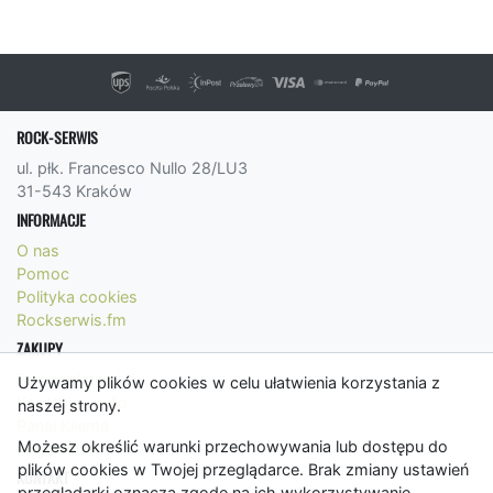
ROCK-SERWIS
ul. płk. Francesco Nullo 28/LU3
31-543 Kraków
INFORMACJE
O nas
Pomoc
Polityka cookies
Rockserwis.fm
ZAKUPY
Formy płatności
Używamy plików cookies w celu ułatwienia korzystania z
Koszty wysyłki
naszej strony.
Panel Klienta
Możesz określić warunki przechowywania lub dostępu do
Regulamin
plików cookies w Twojej przeglądarce. Brak zmiany ustawień
KONTAKT
przeglądarki oznacza zgodę na ich wykorzystywanie.