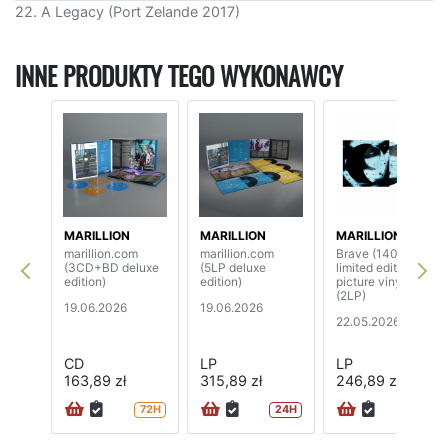
22. A Legacy (Port Zelande 2017)
INNE PRODUKTY TEGO WYKONAWCY
MARILLION
MARILLION
MARILLION
marillion.com
marillion.com
Brave (140 grams,
(3CD+BD deluxe
(5LP deluxe
limited edition
edition)
edition)
picture vinyl)
(2LP)
19.06.2026
19.06.2026
22.05.2026
CD
LP
LP
163,89 zł
315,89 zł
246,89 zł
72H
24H
24H