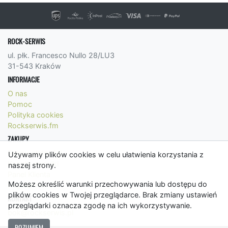
ROCK-SERWIS
ul. płk. Francesco Nullo 28/LU3
31-543 Kraków
INFORMACJE
O nas
Pomoc
Polityka cookies
Rockserwis.fm
ZAKUPY
Formy płatności
Używamy plików cookies w celu ułatwienia korzystania z
Koszty wysyłki
naszej strony.
Panel Klienta
Możesz określić warunki przechowywania lub dostępu do
Regulamin
plików cookies w Twojej przeglądarce. Brak zmiany ustawień
KONTAKT
przeglądarki oznacza zgodę na ich wykorzystywanie.
bok@rockserwis.pl
ROZUMIEM