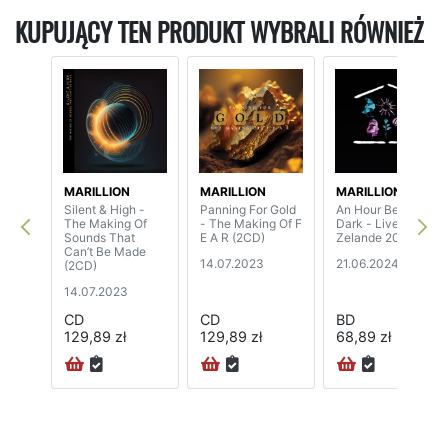
KUPUJĄCY TEN PRODUKT WYBRALI RÓWNIEŻ
MARILLION
MARILLION
MARILLION
Silent & High -
Panning For Gold
An Hour Before It’s
The Making Of
- The Making Of F
Dark - Live In Port
Sounds That
E A R (2CD)
Zelande 2023
Can’t Be Made
14.07.2023
21.06.2024
(2CD)
14.07.2023
CD
CD
BD
129,89 zł
129,89 zł
68,89 zł
72H