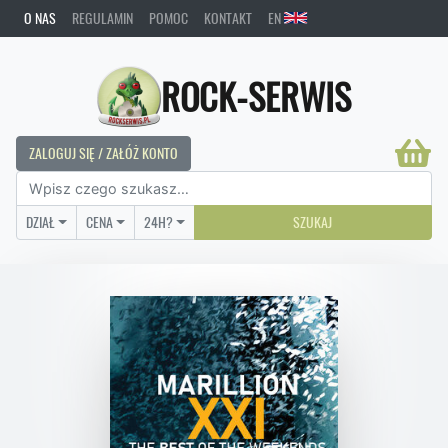
O NAS
REGULAMIN
POMOC
KONTAKT
EN
ROCK-SERWIS
ZALOGUJ SIĘ / ZAŁÓŻ KONTO
DZIAŁ
CENA
24H?
SZUKAJ