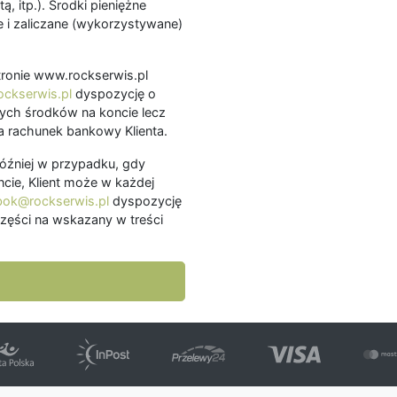
ą, itp.). Środki pieniężne
 i zaliczane (wykorzystywane)
.
 stronie www.rockserwis.pl
ckserwis.pl
dyspozycję o
ch środków na koncie lecz
 rachunek bankowy Klienta.
później w przypadku, gdy
cie, Klient może w każdej
bok@rockserwis.pl
dyspozycję
zęści na wskazany w treści