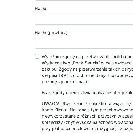
Hasło
Hasło (powtórz)
Wyrażam zgodę na przetwarzanie moich da
Wydawnictwo „Rock-Serwis” w celu ewidencji s
zakupu. Zgody na przetwarzanie takich dan
sierpnia 1997 r. o ochronie danych osobowych
późniejszymi zmianami.
Brak zgody uniemożliwia realizację oferty zak
UWAGA! Utworzenie Profilu Klienta wiąże si
konta Klienta. Na koncie tym przechowywane 
niewykorzystane z różnych przyczyn w czasi
sprzedaży (zbyt wysoka należność wpłacon
przy płatności przelewem), rezygnacja z czę