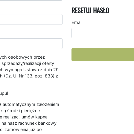
RESETUJ HASŁO
Email
nych osobowych przez
przedaży/realizacji oferty
ych wymaga Ustawa z dnia 29
 (Dz. U. Nr 133, poz. 833) z
upu!
ę z automatycznym założeniem
są środki pieniężne
e realizacji umów kupna-
a na nasz rachunek bankowy
ści zamówienia już po