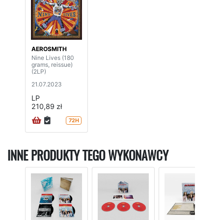
AEROSMITH
Nine Lives (180
grams, reissue)
(2LP)
21.07.2023
LP
210,89 zł
72H
INNE PRODUKTY TEGO WYKONAWCY