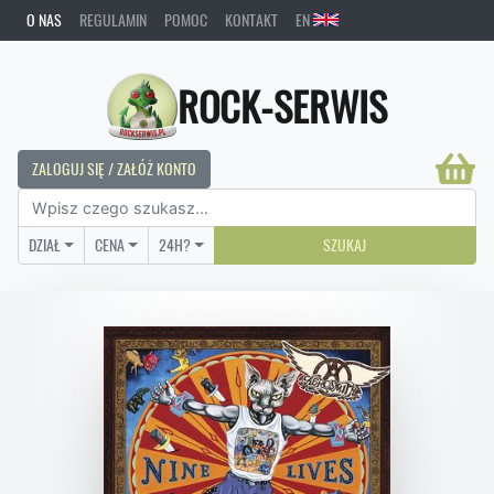
O NAS
REGULAMIN
POMOC
KONTAKT
EN
ROCK-SERWIS
ZALOGUJ SIĘ / ZAŁÓŻ KONTO
DZIAŁ
CENA
24H?
SZUKAJ