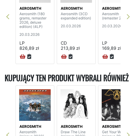
AEROSMITH
AEROSMITH
AEROSMITH
Aerosmith (180
Aerosmith (3CD
Aerosmith
grams, remaster
expanded edition)
(remaster 2026)
2026, deluxe
20.03.2026
20.03.2026
edition) (4LP)
20.03.2026
LP
CD
LP
826,89 zł
213,89 zł
169,89 zł
KUPUJĄCY TEN PRODUKT WYBRALI RÓWNIEŻ
AEROSMITH
AEROSMITH
AEROSMITH
Aerosmith
Draw The Line
Get Your Wings