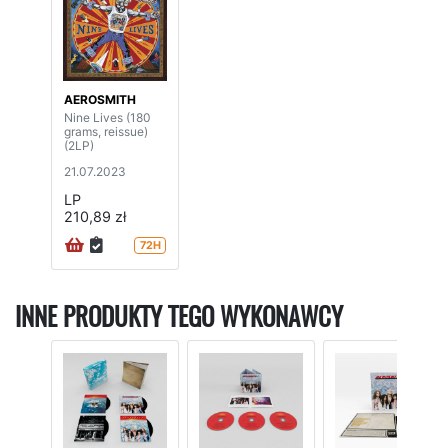
AEROSMITH
Nine Lives (180
grams, reissue)
(2LP)
21.07.2023
LP
210,89 zł
72H
INNE PRODUKTY TEGO WYKONAWCY