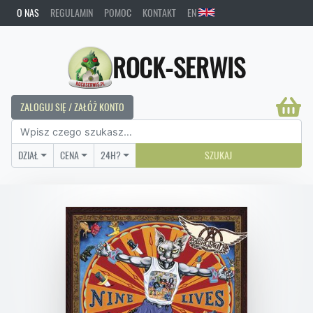
O NAS
REGULAMIN
POMOC
KONTAKT
EN
ROCK-SERWIS
ZALOGUJ SIĘ / ZAŁÓŻ KONTO
DZIAŁ
CENA
24H?
SZUKAJ