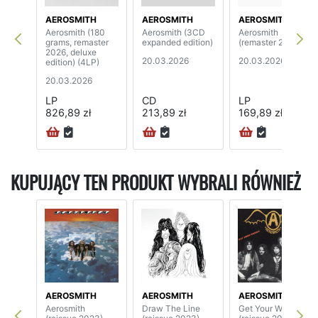
AEROSMITH
AEROSMITH
AEROSMITH
Aerosmith (180
Aerosmith (3CD
Aerosmith
grams, remaster
expanded edition)
(remaster 2026)
2026, deluxe
20.03.2026
20.03.2026
edition) (4LP)
20.03.2026
LP
CD
LP
826,89 zł
213,89 zł
169,89 zł
KUPUJĄCY TEN PRODUKT WYBRALI RÓWNIEŻ
AEROSMITH
AEROSMITH
AEROSMITH
Aerosmith
Draw The Line
Get Your Wings