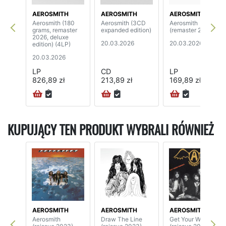
AEROSMITH
AEROSMITH
AEROSMITH
Aerosmith (180
Aerosmith (3CD
Aerosmith
grams, remaster
expanded edition)
(remaster 2026)
2026, deluxe
20.03.2026
20.03.2026
edition) (4LP)
20.03.2026
LP
CD
LP
826,89 zł
213,89 zł
169,89 zł
KUPUJĄCY TEN PRODUKT WYBRALI RÓWNIEŻ
AEROSMITH
AEROSMITH
AEROSMITH
Aerosmith
Draw The Line
Get Your Wings