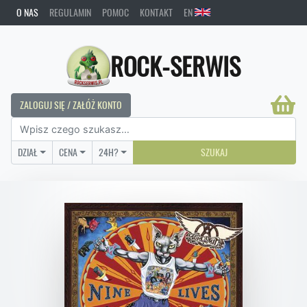
O NAS
REGULAMIN
POMOC
KONTAKT
EN
ROCK-SERWIS
ZALOGUJ SIĘ / ZAŁÓŻ KONTO
DZIAŁ
CENA
24H?
SZUKAJ