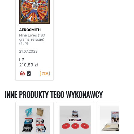
AEROSMITH
Nine Lives (180
grams, reissue)
(2LP)
21.07.2023
LP
210,89 zł
72H
INNE PRODUKTY TEGO WYKONAWCY