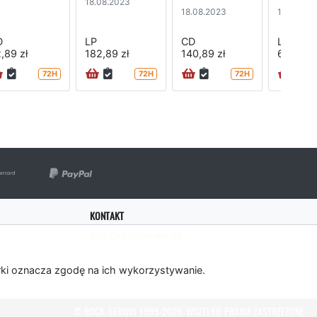
18.08.2023
18.08.2023
18.08.20
D
LP
CD
LP
,89 zł
182,89 zł
140,89 zł
660,89 
72H
72H
72H
KONTAKT
bok@rockserwis.pl
rki oznacza zgodę na ich wykorzystywanie.
© ROCK-SERWIS 1999-2026. WSZELKIE PRAWA ZASTRZEŻONE.