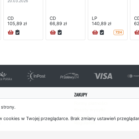
20.03.2026
CD
CD
LP
C
105,89 zł
66,89 zł
140,89 zł
62
72H
ZAKUPY
Formy płatności
 strony.
Koszty wysyłki
es
Panel Klienta
 cookies w Twojej przeglądarce. Brak zmiany ustawień przegląda
m
Regulamin