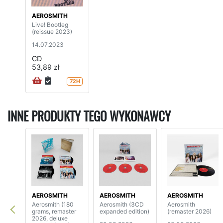
AEROSMITH
Live! Bootleg
(reissue 2023)
14.07.2023
CD
53,89 zł
72H
INNE PRODUKTY TEGO WYKONAWCY
AEROSMITH
AEROSMITH
AEROSMITH
Aerosmith (180
Aerosmith (3CD
Aerosmith
grams, remaster
expanded edition)
(remaster 2026)
2026, deluxe