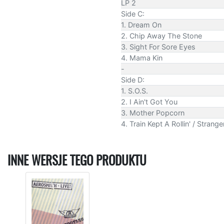
LP 2
Side C:
1. Dream On
2. Chip Away The Stone
3. Sight For Sore Eyes
4. Mama Kin
-
Side D:
1. S.O.S.
2. I Ain't Got You
3. Mother Popcorn
4. Train Kept A Rollin' / Strang
INNE WERSJE TEGO PRODUKTU