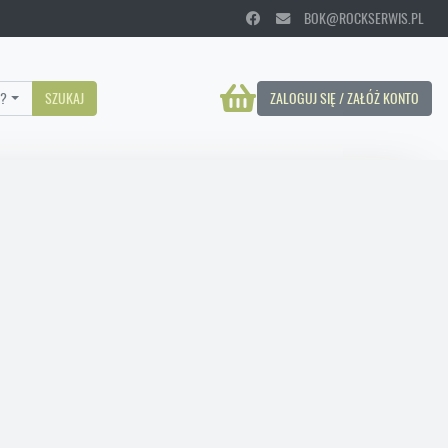
BOK@ROCKSERWIS.PL
?
SZUKAJ
ZALOGUJ SIĘ / ZAŁÓŻ KONTO