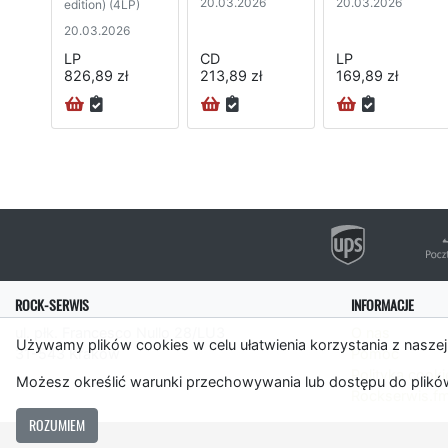
20.03.2026
20.03.2026
edition) (4LP)
20.03.2026
LP
CD
LP
826,89 zł
213,89 zł
169,89 zł
ROCK-SERWIS
INFORMACJE
ul. płk. Francesco Nullo 28/LU3
O nas
Używamy plików cookies w celu ułatwienia korzystania z naszej
31-543 Kraków
Pomoc
Polityka cooki
Możesz określić warunki przechowywania lub dostępu do plików
Rockserwis.f
ROZUMIEM