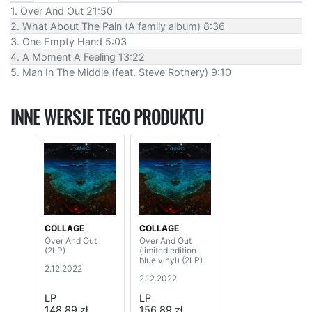
1. Over And Out 21:50
2. What About The Pain (A family album) 8:36
3. One Empty Hand 5:03
4. A Moment A Feeling 13:22
5. Man In The Middle (feat. Steve Rothery) 9:10
INNE WERSJE TEGO PRODUKTU
COLLAGE
COLLAGE
Over And Out
Over And Out
(2LP)
(limited edition
blue vinyl) (2LP)
2.12.2022
2.12.2022
LP
LP
148,89 zł
156,89 zł