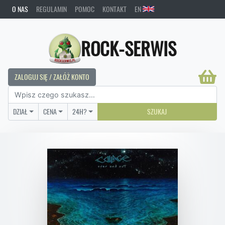
O NAS
REGULAMIN
POMOC
KONTAKT
EN
ROCK-SERWIS
ZALOGUJ SIĘ / ZAŁÓŻ KONTO
DZIAŁ
CENA
24H?
SZUKAJ