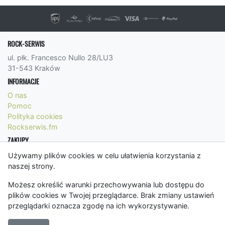
ROCK-SERWIS
ul. płk. Francesco Nullo 28/LU3
31-543 Kraków
INFORMACJE
O nas
Pomoc
Polityka cookies
Rockserwis.fm
ZAKUPY
Formy płatności
Używamy plików cookies w celu ułatwienia korzystania z
Koszty wysyłki
naszej strony.
Panel Klienta
Możesz określić warunki przechowywania lub dostępu do
Regulamin
plików cookies w Twojej przeglądarce. Brak zmiany ustawień
KONTAKT
przeglądarki oznacza zgodę na ich wykorzystywanie.
bok@rockserwis.pl