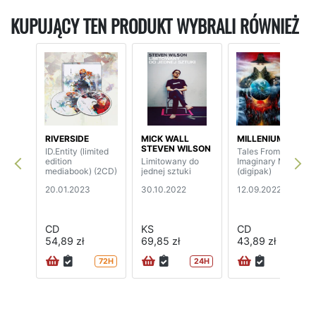
KUPUJĄCY TEN PRODUKT WYBRALI RÓWNIEŻ
RIVERSIDE
MICK WALL
MILLENIUM
STEVEN WILSON
ID.Entity (limited
Tales From
edition
Limitowany do
Imaginary Movies
mediabook) (2CD)
jednej sztuki
(digipak)
20.01.2023
30.10.2022
12.09.2022
CD
KS
CD
54,89 zł
69,85 zł
43,89 zł
72H
24H