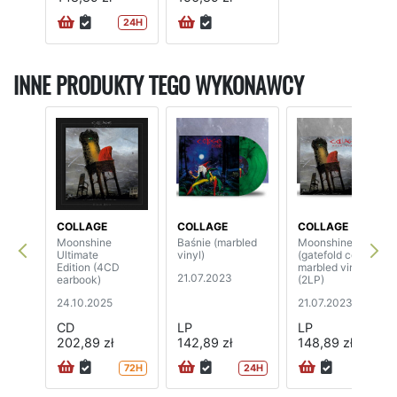
24H
INNE PRODUKTY TEGO WYKONAWCY
COLLAGE
COLLAGE
COLLAGE
Moonshine
Baśnie (marbled
Moonshine
Ultimate
vinyl)
(gatefold cover,
Edition (4CD
marbled vinyl)
21.07.2023
earbook)
(2LP)
24.10.2025
21.07.2023
CD
LP
LP
202,89 zł
142,89 zł
148,89 zł
72H
24H
72H