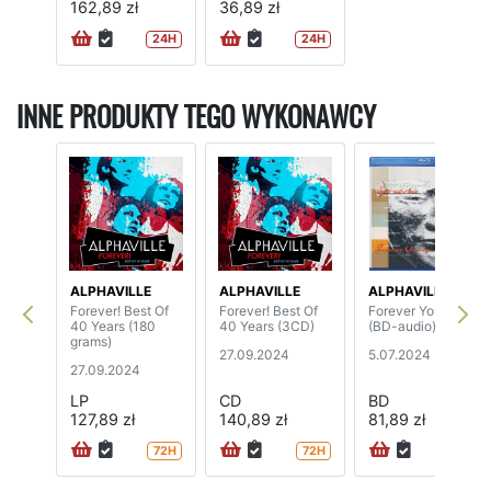
162,89 zł
36,89 zł
24H
24H
INNE PRODUKTY TEGO WYKONAWCY
ALPHAVILLE
ALPHAVILLE
ALPHAVILLE
Forever! Best Of
Forever! Best Of
Forever Young
40 Years (180
40 Years (3CD)
(BD-audio)
grams)
27.09.2024
5.07.2024
27.09.2024
LP
CD
BD
127,89 zł
140,89 zł
81,89 zł
72H
72H
24H