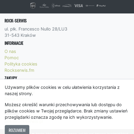
ROCK-SERWIS
ul. płk. Francesco Nullo 28/LU3
31-543 Kraków
INFORMACJE
O nas
Pomoc
Polityka cookies
Rockserwis.fm
ZAKUPY
Formy płatności
Używamy plików cookies w celu ułatwienia korzystania z
Koszty wysyłki
naszej strony.
Panel Klienta
Możesz określić warunki przechowywania lub dostępu do
Regulamin
plików cookies w Twojej przeglądarce. Brak zmiany ustawień
KONTAKT
przeglądarki oznacza zgodę na ich wykorzystywanie.
bok@rockserwis.pl
ROZUMIEM