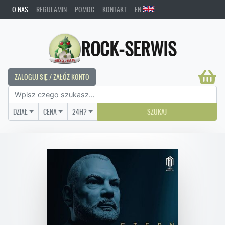
O NAS
REGULAMIN
POMOC
KONTAKT
EN
ROCK-SERWIS
ZALOGUJ SIĘ / ZAŁÓŻ KONTO
DZIAŁ
CENA
24H?
SZUKAJ