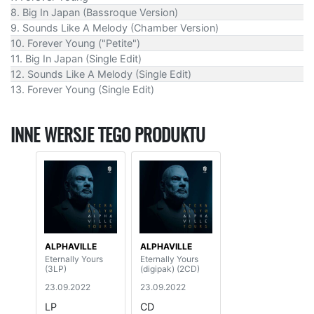
8. Big In Japan (Bassroque Version)
9. Sounds Like A Melody (Chamber Version)
10. Forever Young ("Petite")
11. Big In Japan (Single Edit)
12. Sounds Like A Melody (Single Edit)
13. Forever Young (Single Edit)
INNE WERSJE TEGO PRODUKTU
ALPHAVILLE
ALPHAVILLE
Eternally Yours
Eternally Yours
(3LP)
(digipak) (2CD)
23.09.2022
23.09.2022
LP
CD