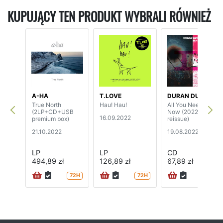
KUPUJĄCY TEN PRODUKT WYBRALI RÓWNIEŻ
A-HA
T.LOVE
DURAN DURAN
True North
Hau! Hau!
All You Need Is
(2LP+CD+USB
Now (2022
16.09.2022
premium box)
reissue)
21.10.2022
19.08.2022
LP
LP
CD
494,89 zł
126,89 zł
67,89 zł
72H
72H