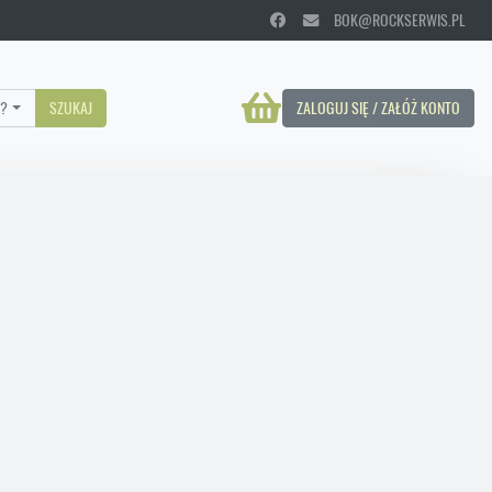
BOK@ROCKSERWIS.PL
?
SZUKAJ
ZALOGUJ SIĘ / ZAŁÓŻ KONTO