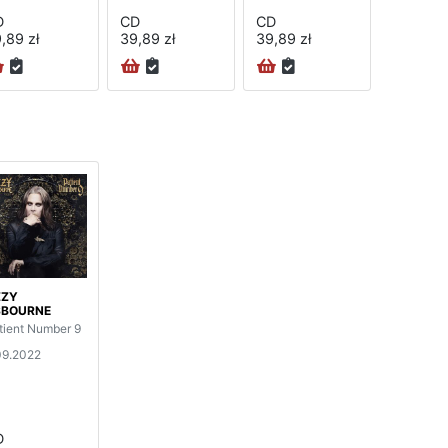
D
CD
CD
,89 zł
39,89 zł
39,89 zł
ZZY
SBOURNE
tient Number 9
09.2022
D