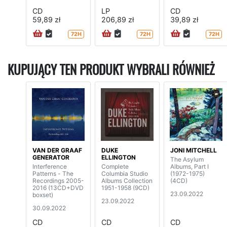
CD
LP
CD
59,89 zł
206,89 zł
39,89 zł
72H
72H
72H
KUPUJĄCY TEN PRODUKT WYBRALI RÓWNIEŻ
VAN DER GRAAF
DUKE
JONI MITCHELL
GENERATOR
ELLINGTON
The Asylum
Interference
Complete
Albums, Part I
Patterns - The
Columbia Studio
(1972-1975)
Recordings 2005-
Albums Collection
(4CD)
2016 (13CD+DVD
1951-1958 (9CD)
23.09.2022
boxset)
23.09.2022
30.09.2022
CD
CD
CD