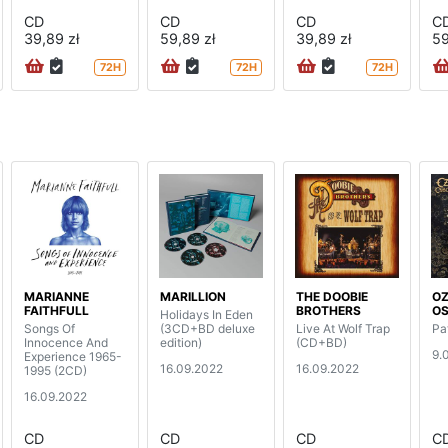
CD
CD
CD
C
39,89 zł
59,89 zł
39,89 zł
59
72H
72H
72H
MARIANNE
MARILLION
THE DOOBIE
O
FAITHFULL
BROTHERS
O
Holidays In Eden
Songs Of
(3CD+BD deluxe
Live At Wolf Trap
Pa
Innocence And
edition)
(CD+BD)
9.
Experience 1965-
16.09.2022
16.09.2022
1995 (2CD)
16.09.2022
CD
CD
CD
C