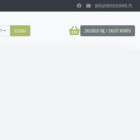
BOK@ROCKSERWIS.PL
?
SZUKAJ
ZALOGUJ SIĘ / ZAŁÓŻ KONTO