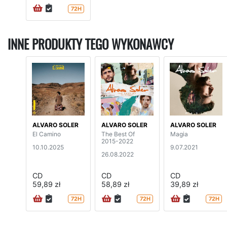
72H
INNE PRODUKTY TEGO WYKONAWCY
ALVARO SOLER
ALVARO SOLER
ALVARO SOLER
El Camino
The Best Of
Magia
2015-2022
10.10.2025
9.07.2021
26.08.2022
CD
CD
CD
59,89 zł
58,89 zł
39,89 zł
72H
72H
72H