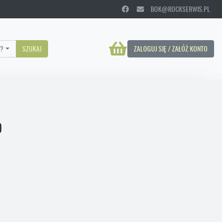
BOK@ROCKSERWIS.PL
?
SZUKAJ
ZALOGUJ SIĘ / ZAŁÓŻ KONTO
)