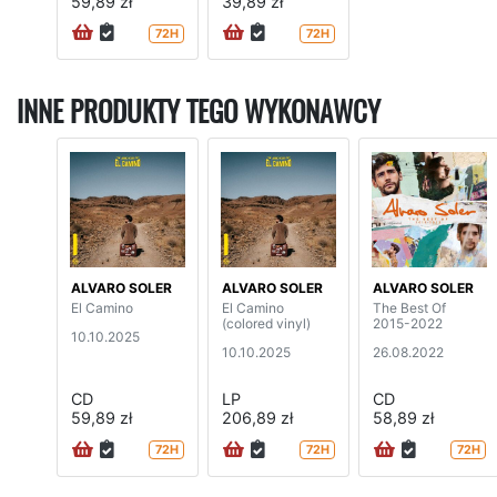
59,89 zł
39,89 zł
72H
72H
INNE PRODUKTY TEGO WYKONAWCY
ALVARO SOLER
ALVARO SOLER
ALVARO SOLER
El Camino
El Camino
The Best Of
(colored vinyl)
2015-2022
10.10.2025
10.10.2025
26.08.2022
CD
LP
CD
59,89 zł
206,89 zł
58,89 zł
72H
72H
72H