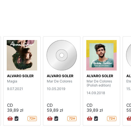
ALVARO SOLER
ALVARO SOLER
ALVARO SOLER
AL
Magia
Mar De Colores
Mar De Colores
Et
(Polish edition)
9.07.2021
10.05.2019
15
14.09.2018
CD
CD
CD
C
39,89 zł
59,89 zł
39,89 zł
59
72H
72H
72H