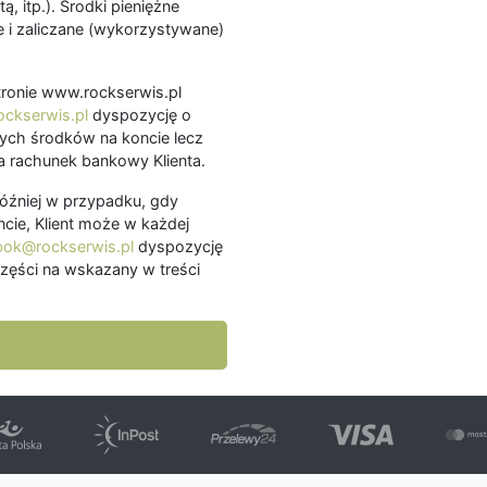
ą, itp.). Środki pieniężne
 i zaliczane (wykorzystywane)
.
 stronie www.rockserwis.pl
ckserwis.pl
dyspozycję o
ch środków na koncie lecz
 rachunek bankowy Klienta.
później w przypadku, gdy
cie, Klient może w każdej
bok@rockserwis.pl
dyspozycję
zęści na wskazany w treści