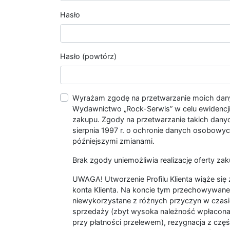
Hasło
Hasło (powtórz)
Wyrażam zgodę na przetwarzanie moich da
Wydawnictwo „Rock-Serwis” w celu ewidencji s
zakupu. Zgody na przetwarzanie takich dan
sierpnia 1997 r. o ochronie danych osobowych
późniejszymi zmianami.
Brak zgody uniemożliwia realizację oferty zak
UWAGA! Utworzenie Profilu Klienta wiąże si
konta Klienta. Na koncie tym przechowywane 
niewykorzystane z różnych przyczyn w czasi
sprzedaży (zbyt wysoka należność wpłacon
przy płatności przelewem), rezygnacja z czę