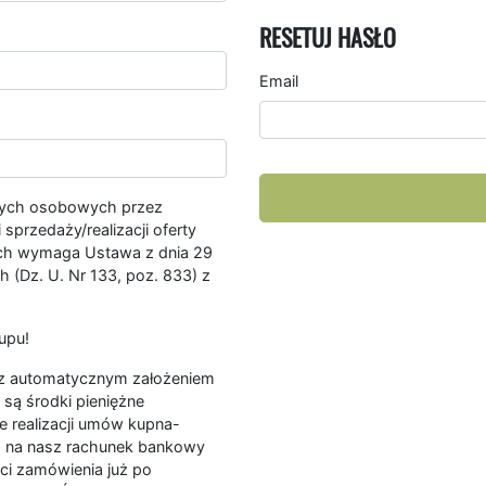
RESETUJ HASŁO
Email
nych osobowych przez
przedaży/realizacji oferty
ych wymaga Ustawa z dnia 29
 (Dz. U. Nr 133, poz. 833) z
upu!
ę z automatycznym założeniem
są środki pieniężne
e realizacji umów kupna-
a na nasz rachunek bankowy
ści zamówienia już po