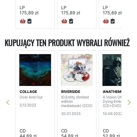
LP
LP
LP
175,89 zł
175,89 zł
175,89 zł
KUPUJĄCY TEN PRODUKT WYBRALI RÓWNIEŻ
COLLAGE
RIVERSIDE
ANATHEMA
Over And Out
ID.Entity (limited
A Vision Of A
edition
Dying Embrace
2.12.2022
mediabook) (2CD)
(CD+DVD)
20.01.2023
10.06.2022
CD
CD
CD
44,89 zł
54,89 zł
52,89 zł