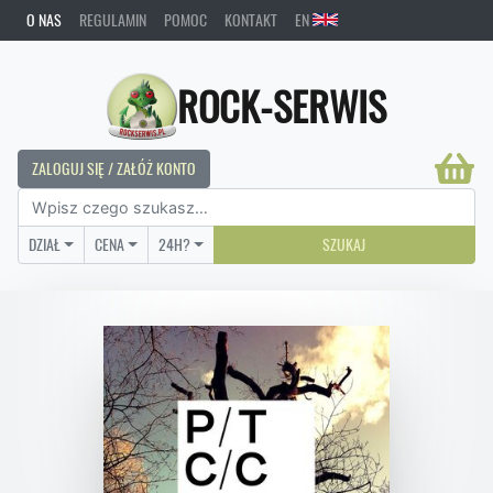
O NAS
REGULAMIN
POMOC
KONTAKT
EN
ROCK-SERWIS
ZALOGUJ SIĘ / ZAŁÓŻ KONTO
DZIAŁ
CENA
24H?
SZUKAJ