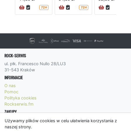
72H
72H
ROCK-SERWIS
ul. płk. Francesco Nullo 28/LU3
31-543 Kraków
INFORMACJE
O nas
Pomoc
Polityka cookies
Rockserwis.fm
ZAKUPY
Formy płatności
Używamy plików cookies w celu ułatwienia korzystania z
Koszty wysyłki
naszej strony.