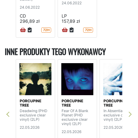
24.06.2022
24.06.2022
CD
LP
296,89 zł
157,89 zł
72H
72H
INNE PRODUKTY TEGO WYKONAWCY
PORCUPINE
PORCUPINE
PORCUPINE
TREE
TREE
TREE
Deadwing (PHD
Fear Of A Blank
In Absentia (PHD
exclusive clear
Planet (PHD
exclusive clear
vinyl) (2LP)
exclusive clear
vinyl) (2LP)
vinyl) (2LP)
22.05.2026
22.05.2026
22.05.2026