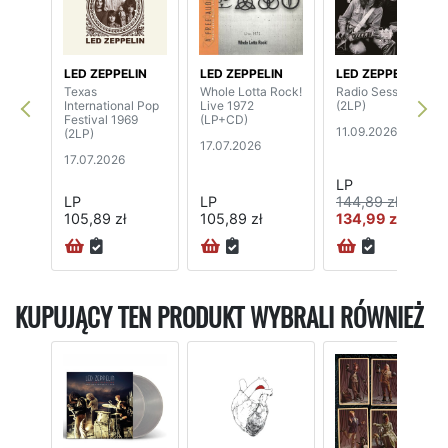
LED ZEPPELIN
LED ZEPPELIN
LED ZEPPELIN
Texas
Whole Lotta Rock!
Radio Sessions
International Pop
Live 1972
(2LP)
Festival 1969
(LP+CD)
11.09.2026
(2LP)
17.07.2026
17.07.2026
LP
LP
LP
144,89 zł
105,89 zł
105,89 zł
134,99 zł
KUPUJĄCY TEN PRODUKT WYBRALI RÓWNIEŻ