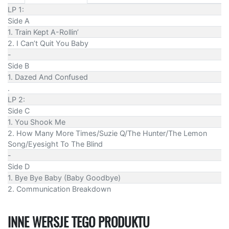
LP 1:
Side A
1. Train Kept A-Rollin’
2. I Can’t Quit You Baby
-
Side B
1. Dazed And Confused
.
LP 2:
Side C
1. You Shook Me
2. How Many More Times/Suzie Q/The Hunter/The Lemon
Song/Eyesight To The Blind
-
Side D
1. Bye Bye Baby (Baby Goodbye)
2. Communication Breakdown
INNE WERSJE TEGO PRODUKTU