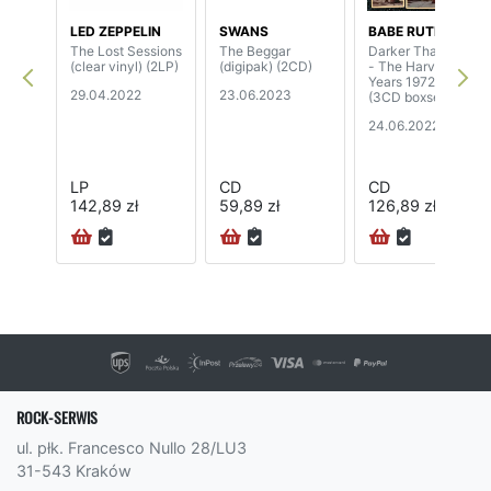
LED ZEPPELIN
SWANS
BABE RUTH
The Lost Sessions
The Beggar
Darker Than Blue
(clear vinyl) (2LP)
(digipak) (2CD)
- The Harvest
Years 1972-1975
29.04.2022
23.06.2023
(3CD boxset)
24.06.2022
LP
CD
CD
142,89 zł
59,89 zł
126,89 zł
ROCK-SERWIS
ul. płk. Francesco Nullo 28/LU3
31-543 Kraków