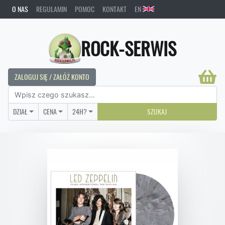
O NAS
REGULAMIN
POMOC
KONTAKT
EN
ROCK-SERWIS
ZALOGUJ SIĘ / ZAŁÓŻ KONTO
DZIAŁ
CENA
24H?
SZUKAJ