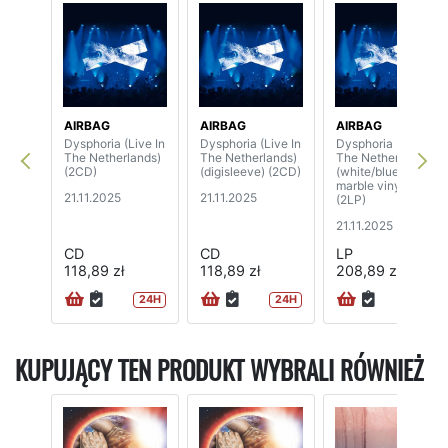
AIRBAG
AIRBAG
AIRBAG
Dysphoria (Live In
Dysphoria (Live In
Dysphoria (Live In
The Netherlands)
The Netherlands)
The Netherlands)
(2CD)
(digisleeve) (2CD)
(white/blue
marble vinyl)
21.11.2025
21.11.2025
(2LP)
21.11.2025
CD
CD
LP
118,89 zł
118,89 zł
208,89 zł
24H
24H
24H
KUPUJĄCY TEN PRODUKT WYBRALI RÓWNIEŻ