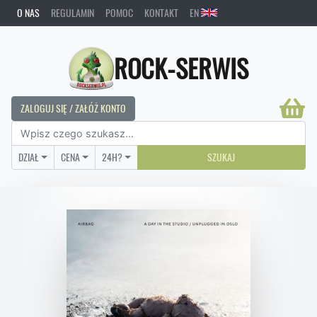
O NAS
REGULAMIN
POMOC
KONTAKT
EN
ROCK-SERWIS
ZALOGUJ SIĘ / ZAŁÓŻ KONTO
DZIAŁ
CENA
24H?
SZUKAJ