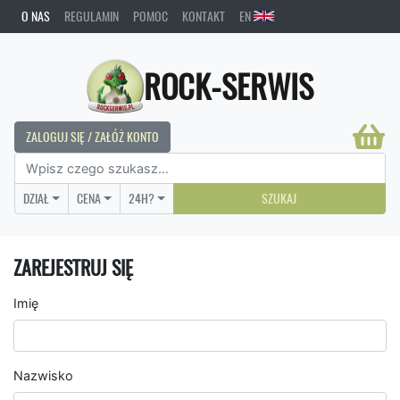
O NAS
REGULAMIN
POMOC
KONTAKT
EN
ROCK-SERWIS
ZALOGUJ SIĘ / ZAŁÓŻ KONTO
DZIAŁ
CENA
24H?
SZUKAJ
ZAREJESTRUJ SIĘ
Imię
Nazwisko