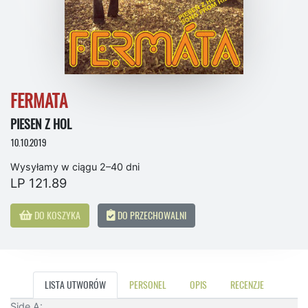
FERMATA
PIESEN Z HOL
10.10.2019
Wysyłamy w ciągu 2–40 dni
LP 121.89
DO KOSZYKA
DO PRZECHOWALNI
LISTA UTWORÓW
PERSONEL
OPIS
RECENZJE
Side A: