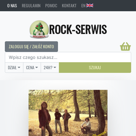
O NAS
REGULAMIN
POMOC
KONTAKT
EN
ROCK-SERWIS
ZALOGUJ SIĘ / ZAŁÓŻ KONTO
DZIAŁ
CENA
24H?
SZUKAJ