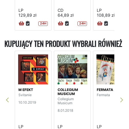
LP
CD
LP
129,89 zł
64,89 zł
108,89 zł
24H
24H
24H
KUPUJĄCY TEN PRODUKT WYBRALI RÓWNIEŻ
M EFEKT
COLLEGIUM
FERMATA
MUSICUM
Svitanie
Fermata
Collegium
10.10.2019
Musicum
8.01.2018
LP
LP
LP