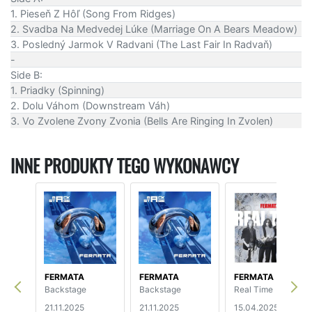
1. Pieseň Z Hôľ (Song From Ridges)
2. Svadba Na Medvedej Lúke (Marriage On A Bears Meadow)
3. Posledný Jarmok V Radvani (The Last Fair In Radvaň)
-
Side B:
1. Priadky (Spinning)
2. Dolu Váhom (Downstream Váh)
3. Vo Zvolene Zvony Zvonia (Bells Are Ringing In Zvolen)
INNE PRODUKTY TEGO WYKONAWCY
FERMATA
FERMATA
FERMATA
Backstage
Backstage
Real Time
21.11.2025
21.11.2025
15.04.2025