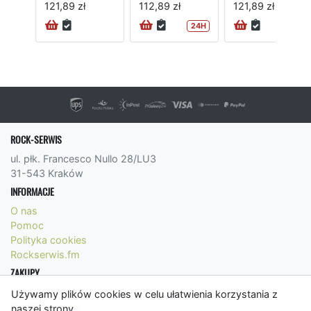
121,89 zł
112,89 zł
121,89 zł
24H
ROCK-SERWIS
ul. płk. Francesco Nullo 28/LU3
31-543 Kraków
INFORMACJE
O nas
Pomoc
Polityka cookies
Rockserwis.fm
ZAKUPY
Formy płatności
Używamy plików cookies w celu ułatwienia korzystania z
Koszty wysyłki
naszej strony.