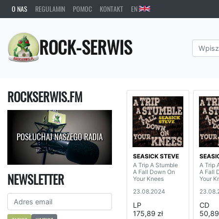
O NAS
REGULAMIN
POMOC
KONTAKT
EN
ROCK-SERWIS
ROCKSERWIS.FM
POSŁUCHAJ NASZEGO RADIA
SEASICK STEVE
SEASI
A Trip A Stumble
A Trip
A Fall Down On
A Fall
NEWSLETTER
Your Knees
Your K
23.08.2024
23.08.
LP
CD
175,89 zł
50,89