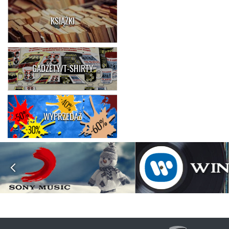
KSIĄŻKI
GADŻETY/T-SHIRTY
WYPRZEDAŻ