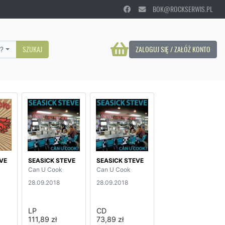
BOK@ROCKSERWIS.PL
?
SZUKAJ
ZALOGUJ SIĘ / ZAŁÓŻ KONTO
VE
SEASICK STEVE
SEASICK STEVE
Can U Cook
Can U Cook
28.09.2018
28.09.2018
LP
CD
111,89 zł
73,89 zł