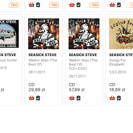
72H
72H
72H
CK STEVE
SEASICK STEVE
SEASICK STEVE
SEASICK STE
oul Surfer
Walkin' Man (The
Walkin' Man (The
Songs For
Best Of)
Best Of)
Elisabeth
2015
(CD+DVD)
28.11.2011
5.02.2010
28.11.2011
CD
CD
CD
zł
29,89 zł
57,89 zł
18,89 zł
na