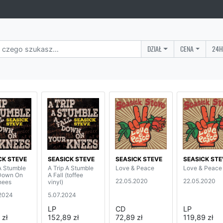
DZIAŁ
CENA
24H
CK STEVE
SEASICK STEVE
SEASICK STEVE
SEASICK STE
 A Stumble
A Trip A Stumble
Love & Peace
Love & Peace
 Down On
A Fall (toffee
22.05.2020
22.05.2020
nees
vinyl)
2024
5.07.2024
LP
CD
LP
 zł
152,89 zł
72,89 zł
119,89 zł