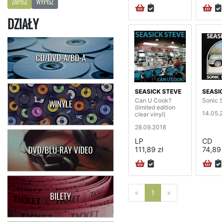
ZAPISZ
WYPISZ
DZIAŁY
CD/DVD-A/BD-A
SEASICK STEVE
SEASI
Can U Cook?
Sonic S
WINYLE
(limited edition
14.05.
clear vinyl)
28.09.2018
LP
CD
DVD/BLU-RAY VIDEO
111,89 zł
74,89 
Poprzednia strona
Następna stro
«
1
»
BILETY