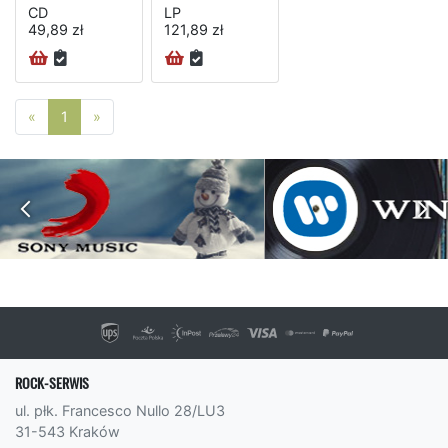
CD
LP
49,89 zł
121,89 zł
Poprzednia strona
Następna strona
«
1
»
ROCK-SERWIS
ul. płk. Francesco Nullo 28/LU3
31-543 Kraków