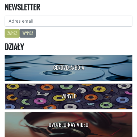
NEWSLETTER
ZAPISZ
WYPISZ
DZIAŁY
CD/DVD-A/BD-A
WINYLE
DVD/BLU-RAY VIDEO