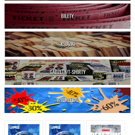
BILETY
KSIĄŻKI
GADŻETY/T-SHIRTY
WYPRZEDAŻ