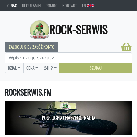
O NAS
REGULAMIN
POMOC
KONTAKT
EN
ROCK-SERWIS
ZALOGUJ SIĘ / ZAŁÓŻ KONTO
DZIAŁ
CENA
24H?
SZUKAJ
ROCKSERWIS.FM
POSŁUCHAJ NASZEGO RADIA