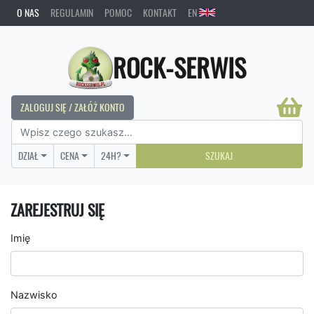
O NAS
REGULAMIN
POMOC
KONTAKT
EN
ROCK-SERWIS
ZALOGUJ SIĘ / ZAŁÓŻ KONTO
DZIAŁ
CENA
24H?
SZUKAJ
ZAREJESTRUJ SIĘ
Imię
Nazwisko