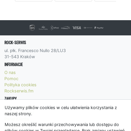
ROCK-SERWIS
ul. płk. Francesco Nullo 28/LU3
31-543 Kraków
INFORMACJE
O nas
Pomoc
Polityka cookies
Rockserwis.fm
ZAKUPY
Formy płatności
Używamy plików cookies w celu ułatwienia korzystania z
Koszty wysyłki
naszej strony.
Panel Klienta
Możesz określić warunki przechowywania lub dostępu do
Regulamin
plików cookies w Twojej przeglądarce. Brak zmiany ustawień