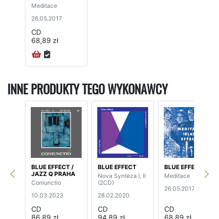
Meditace
26.05.2017
CD
68,89 zł
INNE PRODUKTY TEGO WYKONAWCY
BLUE EFFECT /
BLUE EFFECT
BLUE EFFECT
JAZZ Q PRAHA
Nova Synteza I, II
Meditace
Coniunctio
(2CD)
26.05.2017
10.03.2023
28.02.2020
CD
CD
CD
86,89 zł
94,89 zł
68,89 zł