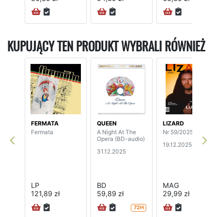
KUPUJĄCY TEN PRODUKT WYBRALI RÓWNIEŻ
FERMATA
QUEEN
LIZARD
Fermata
A Night At The
Nr 59/2025
Opera (BD-audio)
19.12.2025
31.12.2025
LP
BD
MAG
121,89 zł
59,89 zł
29,99 zł
72H
24H