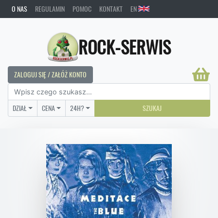
O NAS
REGULAMIN
POMOC
KONTAKT
EN
ROCK-SERWIS
ZALOGUJ SIĘ / ZAŁÓŻ KONTO
DZIAŁ
CENA
24H?
SZUKAJ