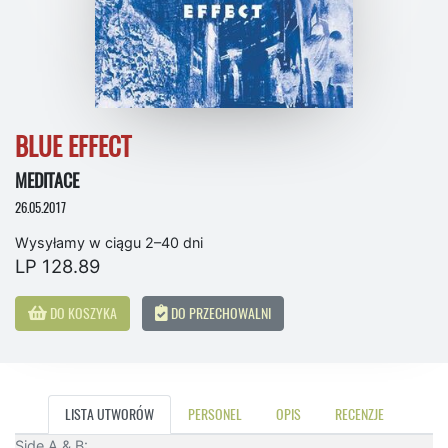
BLUE EFFECT
MEDITACE
26.05.2017
Wysyłamy w ciągu 2–40 dni
LP 128.89
DO KOSZYKA
DO PRZECHOWALNI
LISTA UTWORÓW
PERSONEL
OPIS
RECENZJE
Side A & B: