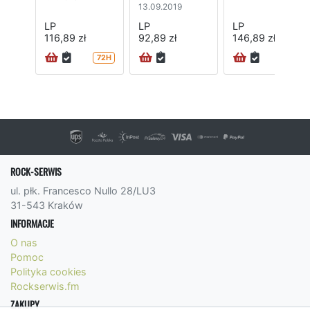
13.09.2019
LP
LP
LP
116,89 zł
92,89 zł
146,89 zł
72H
ROCK-SERWIS
ul. płk. Francesco Nullo 28/LU3
31-543 Kraków
INFORMACJE
O nas
Pomoc
Polityka cookies
Rockserwis.fm
ZAKUPY