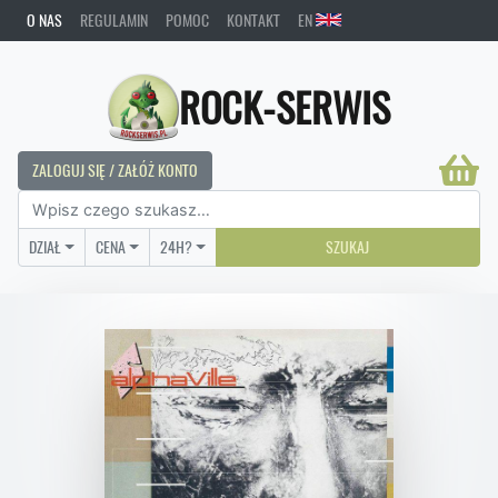
O NAS
REGULAMIN
POMOC
KONTAKT
EN
ROCK-SERWIS
ZALOGUJ SIĘ / ZAŁÓŻ KONTO
DZIAŁ
CENA
24H?
SZUKAJ