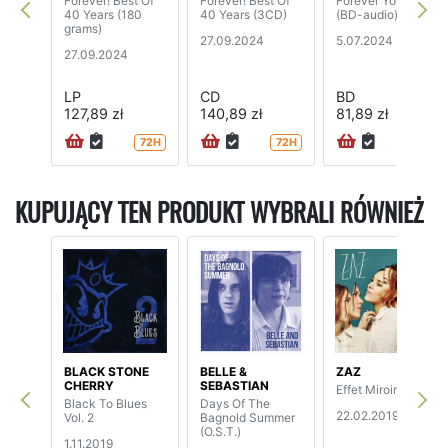
Forever! Best Of
Forever! Best Of
Forever Young
40 Years (180
40 Years (3CD)
(BD-audio)
grams)
27.09.2024
5.07.2024
27.09.2024
LP
CD
BD
127,89 zł
140,89 zł
81,89 zł
72H
72H
24H
KUPUJĄCY TEN PRODUKT WYBRALI RÓWNIEŻ
BLACK STONE
BELLE &
ZAZ
CHERRY
SEBASTIAN
Effet Miroir (2LP)
Black To Blues
Days Of The
22.02.2019
Vol. 2
Bagnold Summer
(O.S.T.)
1.11.2019