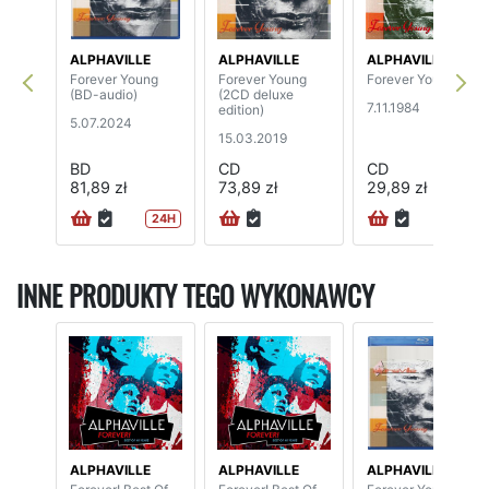
ALPHAVILLE
ALPHAVILLE
ALPHAVILLE
Forever Young
Forever Young
Forever Young
(BD-audio)
(2CD deluxe
7.11.1984
edition)
5.07.2024
15.03.2019
BD
CD
CD
81,89 zł
73,89 zł
29,89 zł
24H
72H
INNE PRODUKTY TEGO WYKONAWCY
ALPHAVILLE
ALPHAVILLE
ALPHAVILLE