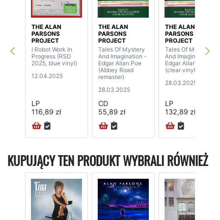
THE ALAN
THE ALAN
THE ALAN
PARSONS
PARSONS
PARSONS
PROJECT
PROJECT
PROJECT
I Robot Work In
Tales Of Mystery
Tales Of Mystery
Progress (RSD
And Imagination -
And Imagination -
2025, blue vinyl)
Edgar Allan Poe
Edgar Allan Poe
(Abbey Road
(clear vinyl)
12.04.2025
remaster)
28.03.2025
28.03.2025
LP
CD
LP
116,89 zł
55,89 zł
132,89 zł
KUPUJĄCY TEN PRODUKT WYBRALI RÓWNIEŻ