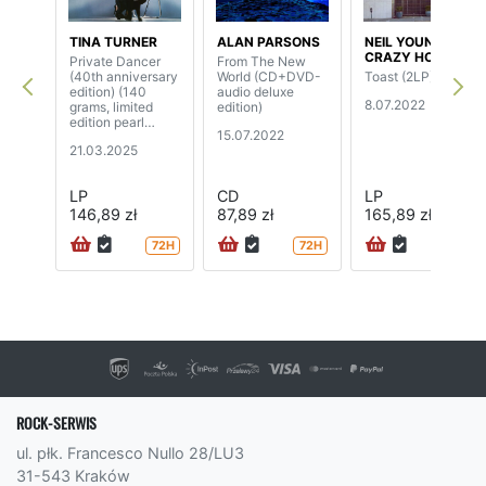
TINA TURNER
ALAN PARSONS
NEIL YOUNG &
CRAZY HORSE
Private Dancer
From The New
(40th anniversary
World (CD+DVD-
Toast (2LP)
edition) (140
audio deluxe
8.07.2022
grams, limited
edition)
edition pearl
15.07.2022
vinyl)
21.03.2025
LP
CD
LP
146,89 zł
87,89 zł
165,89 zł
72H
72H
72H
ROCK-SERWIS
ul. płk. Francesco Nullo 28/LU3
31-543 Kraków