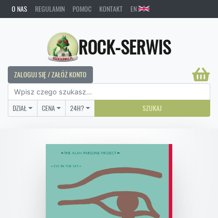
O NAS
REGULAMIN
POMOC
KONTAKT
EN
ROCK-SERWIS
ZALOGUJ SIĘ / ZAŁÓŻ KONTO
DZIAŁ
CENA
24H?
SZUKAJ