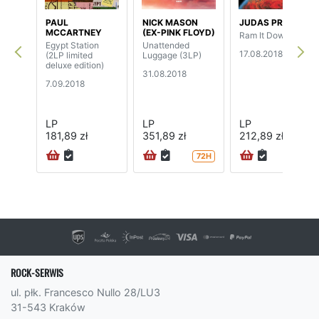
PAUL
NICK MASON
JUDAS PRIEST
MCCARTNEY
(EX-PINK FLOYD)
Ram It Down
Egypt Station
Unattended
17.08.2018
(2LP limited
Luggage (3LP)
deluxe edition)
31.08.2018
7.09.2018
LP
LP
LP
181,89 zł
351,89 zł
212,89 zł
72H
72H
ROCK-SERWIS
ul. płk. Francesco Nullo 28/LU3
31-543 Kraków