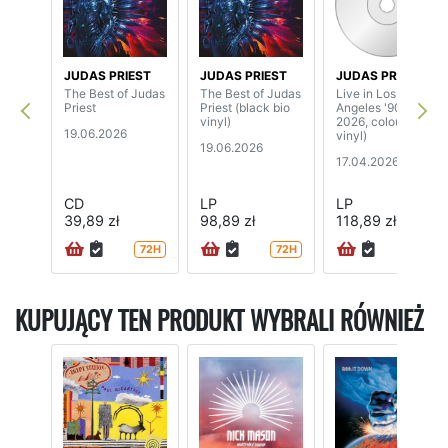
JUDAS PRIEST
JUDAS PRIEST
JUDAS PRIEST
The Best of Judas
The Best of Judas
Live in Los
Priest
Priest (black bio
Angeles '90 (RSD
vinyl)
2026, coloured
19.06.2026
vinyl)
19.06.2026
17.04.2026
CD
LP
LP
39,89 zł
98,89 zł
118,89 zł
72H
72H
72H
KUPUJĄCY TEN PRODUKT WYBRALI RÓWNIEŻ