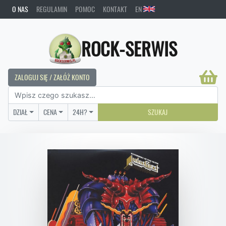
O NAS
REGULAMIN
POMOC
KONTAKT
EN
ROCK-SERWIS
ZALOGUJ SIĘ / ZAŁÓŻ KONTO
DZIAŁ
CENA
24H?
SZUKAJ