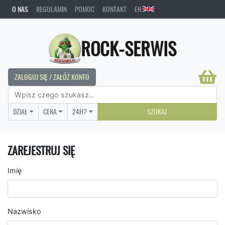
O NAS
REGULAMIN
POMOC
KONTAKT
EN
ROCK-SERWIS
ZALOGUJ SIĘ / ZAŁÓŻ KONTO
DZIAŁ
CENA
24H?
SZUKAJ
ZAREJESTRUJ SIĘ
Imię
Nazwisko