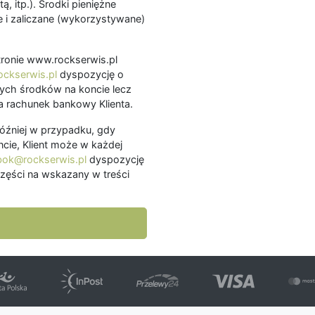
ą, itp.). Środki pieniężne
 i zaliczane (wykorzystywane)
.
 stronie www.rockserwis.pl
ckserwis.pl
dyspozycję o
ch środków na koncie lecz
 rachunek bankowy Klienta.
później w przypadku, gdy
cie, Klient może w każdej
bok@rockserwis.pl
dyspozycję
zęści na wskazany w treści