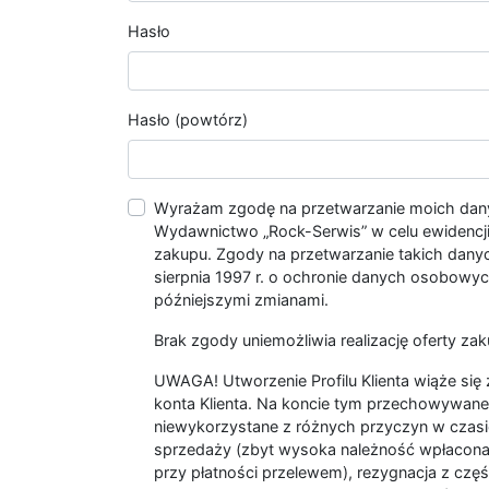
Hasło
Hasło (powtórz)
Wyrażam zgodę na przetwarzanie moich da
Wydawnictwo „Rock-Serwis” w celu ewidencji s
zakupu. Zgody na przetwarzanie takich dan
sierpnia 1997 r. o ochronie danych osobowych
późniejszymi zmianami.
Brak zgody uniemożliwia realizację oferty zak
UWAGA! Utworzenie Profilu Klienta wiąże si
konta Klienta. Na koncie tym przechowywane 
niewykorzystane z różnych przyczyn w czasi
sprzedaży (zbyt wysoka należność wpłacon
przy płatności przelewem), rezygnacja z czę