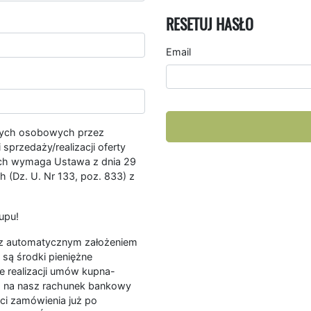
RESETUJ HASŁO
Email
nych osobowych przez
przedaży/realizacji oferty
ych wymaga Ustawa z dnia 29
 (Dz. U. Nr 133, poz. 833) z
upu!
ę z automatycznym założeniem
są środki pieniężne
e realizacji umów kupna-
a na nasz rachunek bankowy
ści zamówienia już po