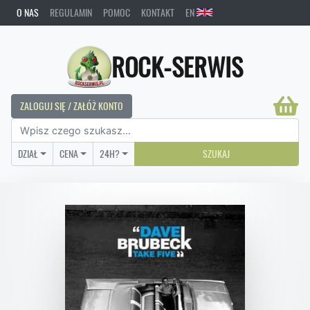
O NAS
REGULAMIN
POMOC
KONTAKT
EN
ROCK-SERWIS
ZALOGUJ SIĘ / ZAŁÓŻ KONTO
DZIAŁ
CENA
24H?
SZUKAJ