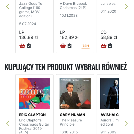
Jazz Goes To
A Dave Brubeck
Lullabies
College (180
Christmas (2LP)
6.11.2020
grams, MOV
10.11.2023
edition)
5.07.2024
LP
LP
CD
136,89 zł
182,89 zł
58,89 zł
72H
72H
KUPUJĄCY TEN PRODUKT WYBRALI RÓWNIEŻ
ERIC CLAPTON
GARY NUMAN
AVISHAI COHEN
Eric Clapton’s
The Pleasure
Aurora (limited
Crossroads Guitar
Principle
edition)
Festival 2019
16.10.2015
9.11.2009
(6LP)