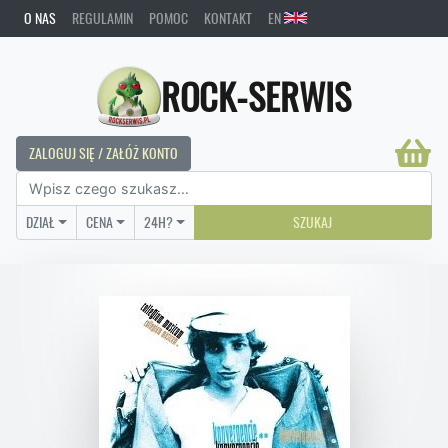
O NAS
REGULAMIN
POMOC
KONTAKT
EN
ROCK-SERWIS
ZALOGUJ SIĘ / ZAŁÓŻ KONTO
DZIAŁ
CENA
24H?
SZUKAJ