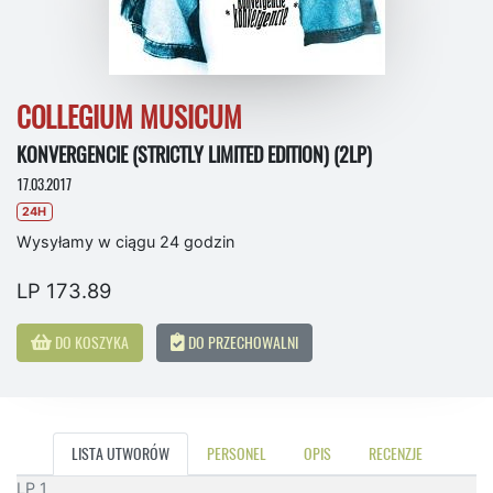
COLLEGIUM MUSICUM
KONVERGENCIE (STRICTLY LIMITED EDITION) (2LP)
17.03.2017
24H
Wysyłamy w ciągu 24 godzin
LP 173.89
DO KOSZYKA
DO PRZECHOWALNI
LISTA UTWORÓW
PERSONEL
OPIS
RECENZJE
LP 1