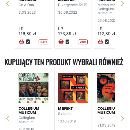
On A Ona
Divergencie (2LP)
Marian Varga &
Collegium
3.03.2023
30.09.2022
Musicum
26.08.2022
LP
LP
LP
116,89 zł
173,89 zł
112,89 zł
24H
24H
24H
KUPUJĄCY TEN PRODUKT WYBRALI RÓWNIEŻ
COLLEGIUM
M EFEKT
COLLEGIUM
MUSICUM
MUSICUM
Svitanie
Collegium
Live
10.10.2019
Musicum
21.03.2019
8.01.2018