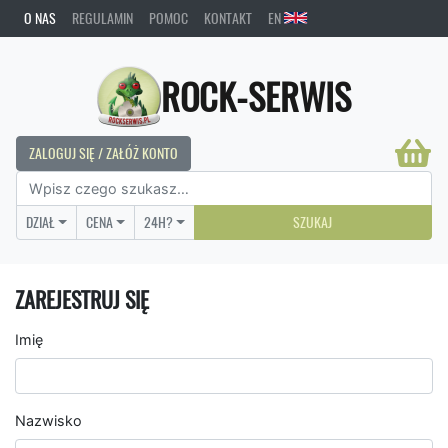
O NAS
REGULAMIN
POMOC
KONTAKT
EN
ROCK-SERWIS
ZALOGUJ SIĘ / ZAŁÓŻ KONTO
DZIAŁ
CENA
24H?
SZUKAJ
ZAREJESTRUJ SIĘ
Imię
Nazwisko