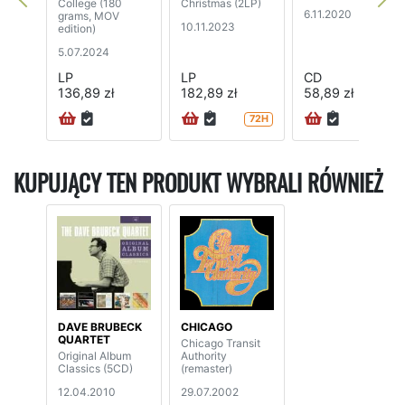
College (180
Christmas (2LP)
6.11.2020
grams, MOV
10.11.2023
edition)
5.07.2024
LP
LP
CD
136,89 zł
182,89 zł
58,89 zł
72H
72H
KUPUJĄCY TEN PRODUKT WYBRALI RÓWNIEŻ
DAVE BRUBECK
CHICAGO
QUARTET
Chicago Transit
Original Album
Authority
Classics (5CD)
(remaster)
12.04.2010
29.07.2002