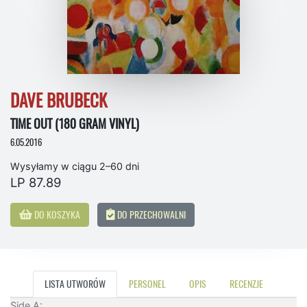
DAVE BRUBECK
TIME OUT (180 GRAM VINYL)
6.05.2016
Wysyłamy w ciągu 2–60 dni
LP 87.89
DO KOSZYKA
DO PRZECHOWALNI
LISTA UTWORÓW
PERSONEL
OPIS
RECENZJE
Side A: