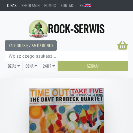
O NAS
REGULAMIN
POMOC
KONTAKT
EN
ROCK-SERWIS
ZALOGUJ SIĘ / ZAŁÓŻ KONTO
DZIAŁ
CENA
24H?
SZUKAJ