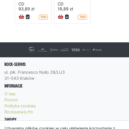
CD
CD
93,89 zł
18,89 zł
72H
72H
ROCK-SERWIS
ul. płk. Francesco Nullo 28/LU3
31-543 Kraków
INFORMACJE
O nas
Pomoc
Polityka cookies
Rockserwis.fm
ZAKUPY
Formy płatności
Używamy plików cookies w celu ułatwienia korzystania z