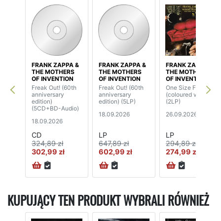
FRANK ZAPPA &
FRANK ZAPPA &
FRANK ZAPPA &
THE MOTHERS
THE MOTHERS
THE MOTHERS
OF INVENTION
OF INVENTION
OF INVENTION
Freak Out! (60th
Freak Out! (60th
One Size Fits All
anniversary
anniversary
(coloured vinyl)
edition)
edition) (5LP)
(2LP)
(5CD+BD-Audio)
18.09.2026
26.09.2026
18.09.2026
CD
LP
LP
324,89 zł
647,89 zł
294,89 zł
302,99 zł
602,99 zł
274,99 zł
KUPUJĄCY TEN PRODUKT WYBRALI RÓWNIEŻ