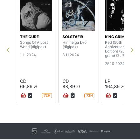
THE CURE
SÓLSTAFIR
KING CRIMSON
Songs Of A Lost
Hin helga kvöl
Red (50th
World (digipak)
(digipak)
Anniversary
Edition) (200
1.11.2024
8.11.2024
gram) (2LP)
25.10.2024
CD
CD
LP
66,89 zł
88,89 zł
164,89 zł
72H
72H
24H