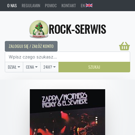
O NAS
REGULAMIN
POMOC
KONTAKT
EN
ROCK-SERWIS
ZALOGUJ SIĘ / ZAŁÓŻ KONTO
DZIAŁ
CENA
24H?
SZUKAJ