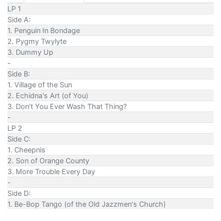
LP 1
Side A:
1. Penguin In Bondage
2. Pygmy Twylyte
3. Dummy Up
-
Side B:
1. Village of the Sun
2. Echidna's Art (of You)
3. Don't You Ever Wash That Thing?
-
LP 2
Side C:
1. Cheepnis
2. Son of Orange County
3. More Trouble Every Day
-
Side D:
1. Be-Bop Tango (of the Old Jazzmen's Church)