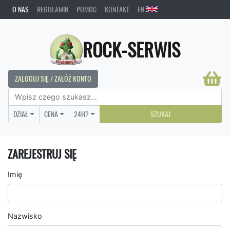
O NAS
REGULAMIN
POMOC
KONTAKT
EN
ROCK-SERWIS
ZALOGUJ SIĘ / ZAŁÓŻ KONTO
DZIAŁ
CENA
24H?
SZUKAJ
ZAREJESTRUJ SIĘ
Imię
Nazwisko