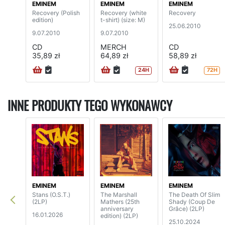
EMINEM
EMINEM
EMINEM
Recovery (Polish
Recovery (white
Recovery
edition)
t-shirt) (size: M)
25.06.2010
9.07.2010
9.07.2010
CD
MERCH
CD
35,89 zł
64,89 zł
58,89 zł
24H
72H
INNE PRODUKTY TEGO WYKONAWCY
EMINEM
EMINEM
EMINEM
Stans (O.S.T.)
The Marshall
The Death Of Slim
(2LP)
Mathers (25th
Shady (Coup De
anniversary
Grâce) (2LP)
16.01.2026
edition) (2LP)
25.10.2024