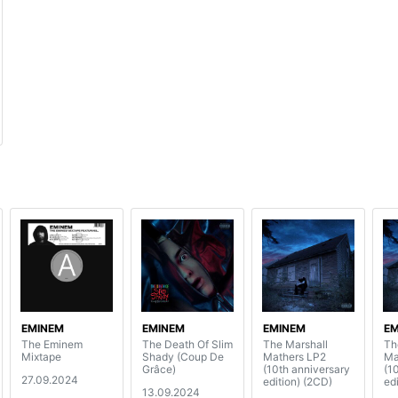
EMINEM
EMINEM
EMINEM
EM
The Eminem
The Death Of Slim
The Marshall
Th
Mixtape
Shady (Coup De
Mathers LP2
Ma
Grâce)
(10th anniversary
(1
27.09.2024
edition) (2CD)
ed
13.09.2024