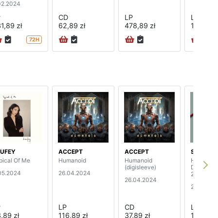
02.2024
P
CD
LP
LP
1,89 zł
62,89 zł
478,89 zł
182,89 z
72H
UFEY
ACCEPT
ACCEPT
STEVEN 
pical Of Me
Humanoid
Humanoid
Harmonic
(digisleeve)
Divergen
05.2024
26.04.2024
2024)
26.04.2024
20.04.20
P
LP
CD
LP
,89 zł
116,89 zł
37,89 zł
140,89 z