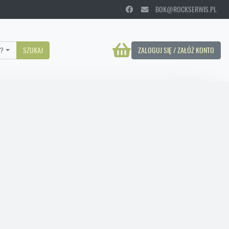
BOK@ROCKSERWIS.PL
?
SZUKAJ
ZALOGUJ SIĘ / ZAŁÓŻ KONTO