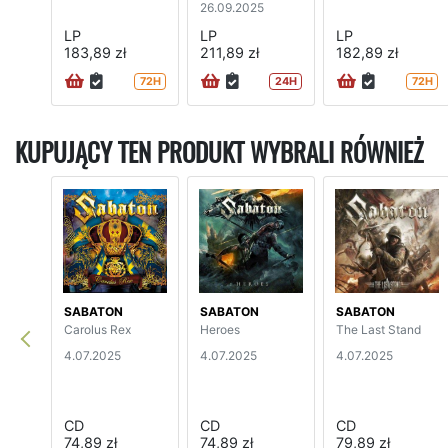
26.09.2025
LP
LP
LP
183,89 zł
211,89 zł
182,89 zł
72H
24H
72H
KUPUJĄCY TEN PRODUKT WYBRALI RÓWNIEŻ
SABATON
SABATON
SABATON
Carolus Rex
Heroes
The Last Stand
4.07.2025
4.07.2025
4.07.2025
CD
CD
CD
74,89 zł
74,89 zł
79,89 zł