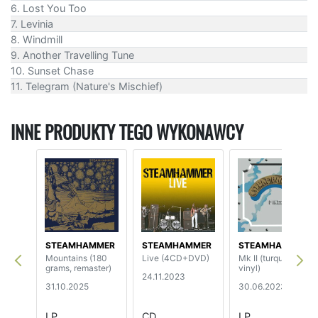
6. Lost You Too
7. Levinia
8. Windmill
9. Another Travelling Tune
10. Sunset Chase
11. Telegram (Nature's Mischief)
INNE PRODUKTY TEGO WYKONAWCY
STEAMHAMMER
STEAMHAMMER
STEAMHAMMER
Mountains (180
Live (4CD+DVD)
Mk II (turquoise
grams, remaster)
vinyl)
24.11.2023
31.10.2025
30.06.2023
LP
CD
LP