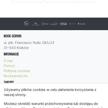
ROCK-SERWIS
ul. płk. Francesco Nullo 28/LU3
31-543 Kraków
INFORMACJE
O nas
Pomoc
Polityka cookies
Rockserwis.fm
ZAKUPY
Formy płatności
Używamy plików cookies w celu ułatwienia korzystania z
Koszty wysyłki
naszej strony.
Panel Klienta
Możesz określić warunki przechowywania lub dostępu do
Regulamin