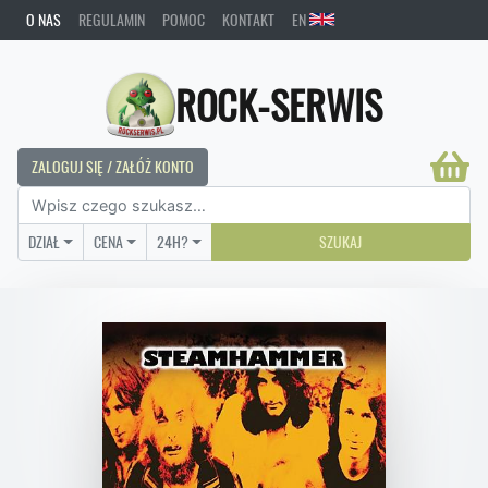
O NAS
REGULAMIN
POMOC
KONTAKT
EN
ROCK-SERWIS
ZALOGUJ SIĘ / ZAŁÓŻ KONTO
DZIAŁ
CENA
24H?
SZUKAJ