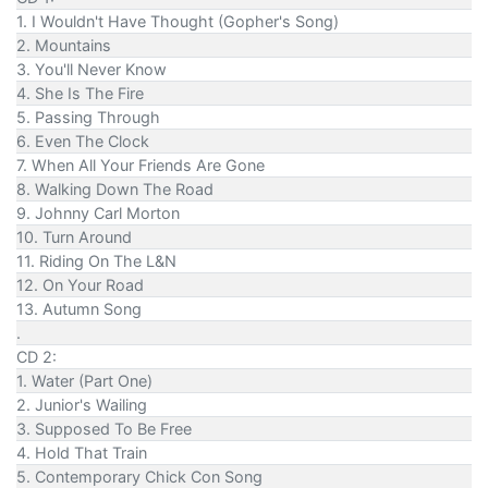
1. I Wouldn't Have Thought (Gopher's Song)
2. Mountains
3. You'll Never Know
4. She Is The Fire
5. Passing Through
6. Even The Clock
7. When All Your Friends Are Gone
8. Walking Down The Road
9. Johnny Carl Morton
10. Turn Around
11. Riding On The L&N
12. On Your Road
13. Autumn Song
.
CD 2:
1. Water (Part One)
2. Junior's Wailing
3. Supposed To Be Free
4. Hold That Train
5. Contemporary Chick Con Song