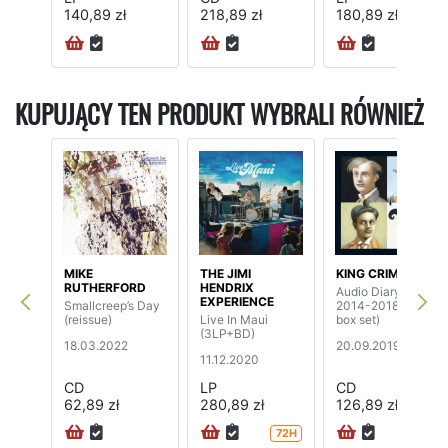
140,89 zł
218,89 zł
180,89 zł
KUPUJĄCY TEN PRODUKT WYBRALI RÓWNIEŻ
MIKE
THE JIMI
KING CRIMSON
RUTHERFORD
HENDRIX
Audio Diary
EXPERIENCE
Smallcreep’s Day
2014-2018 (5CD
(reissue)
Live In Maui
box set)
(3LP+BD)
18.03.2022
20.09.2019
11.12.2020
CD
LP
CD
62,89 zł
280,89 zł
126,89 zł
72H