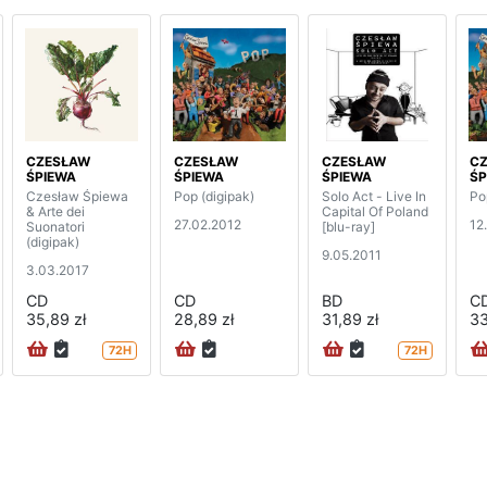
CZESŁAW
CZESŁAW
CZESŁAW
C
ŚPIEWA
ŚPIEWA
ŚPIEWA
ŚP
Czesław Śpiewa
Pop (digipak)
Solo Act - Live In
Po
& Arte dei
Capital Of Poland
27.02.2012
12
Suonatori
[blu-ray]
(digipak)
9.05.2011
3.03.2017
CD
CD
BD
C
35,89 zł
28,89 zł
31,89 zł
33
72H
72H