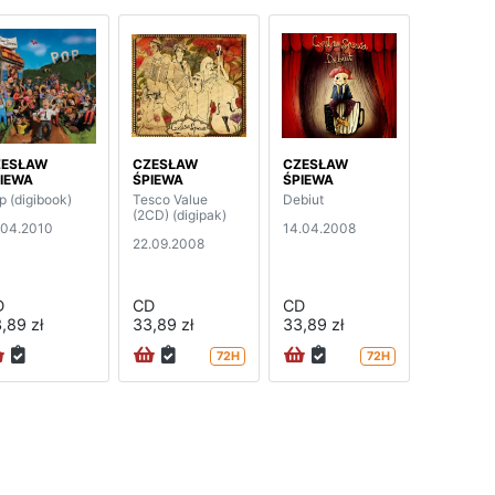
ZESŁAW
CZESŁAW
CZESŁAW
IEWA
ŚPIEWA
ŚPIEWA
p (digibook)
Tesco Value
Debiut
(2CD) (digipak)
.04.2010
14.04.2008
22.09.2008
D
CD
CD
,89 zł
33,89 zł
33,89 zł
72H
72H