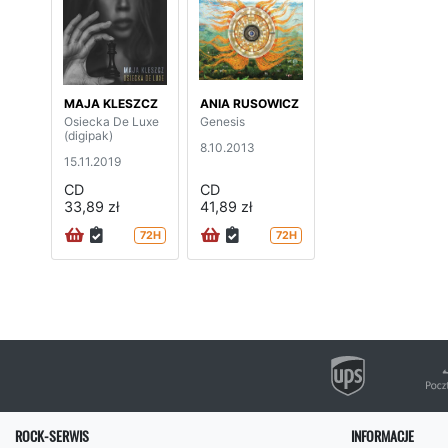
MAJA KLESZCZ
ANIA RUSOWICZ
Osiecka De Luxe
Genesis
(digipak)
8.10.2013
15.11.2019
CD
CD
33,89 zł
41,89 zł
72H
72H
ROCK-SERWIS
INFORMACJE