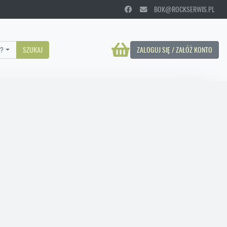
BOK@ROCKSERWIS.PL
?
SZUKAJ
ZALOGUJ SIĘ / ZAŁÓŻ KONTO