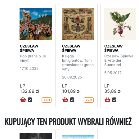
CZESŁAW
CZESŁAW
CZESŁAW
ŚPIEWA
ŚPIEWA
ŚPIEWA
Pop (trans blue
Księga
Czesław Śpiewa
vinyl)
Emigrantów. Tom I
& Arte dei
(translucent green
Suonatori
17.10.2025
vinyl)
5.05.2017
26.09.2025
LP
LP
LP
132,89 zł
101,89 zł
35,89 zł
72H
72H
KUPUJĄCY TEN PRODUKT WYBRALI RÓWNIEŻ