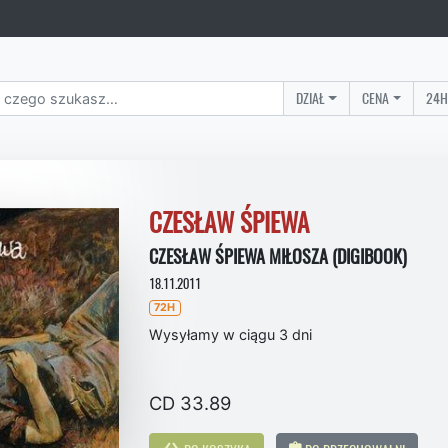
DZIAŁ
CENA
24H
CZESŁAW ŚPIEWA
CZESŁAW ŚPIEWA MIŁOSZA (DIGIBOOK)
18.11.2011
72H
Wysyłamy w ciągu 3 dni
CD 33.89