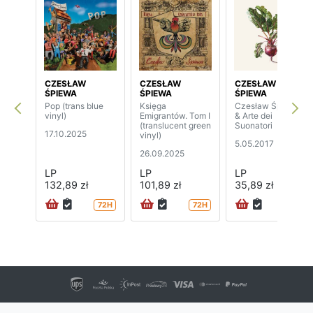
CZESŁAW
CZESŁAW
CZESŁAW
ŚPIEWA
ŚPIEWA
ŚPIEWA
Pop (trans blue
Księga
Czesław Śpiewa
vinyl)
Emigrantów. Tom I
& Arte dei
(translucent green
Suonatori
17.10.2025
vinyl)
5.05.2017
26.09.2025
LP
LP
LP
132,89 zł
101,89 zł
35,89 zł
72H
72H