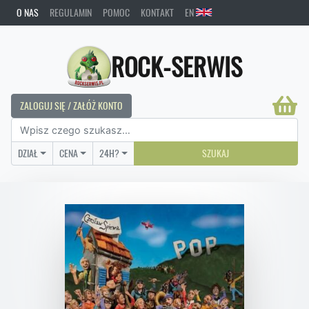
O NAS
REGULAMIN
POMOC
KONTAKT
EN
ROCK-SERWIS
ZALOGUJ SIĘ / ZAŁÓŻ KONTO
DZIAŁ
CENA
24H?
SZUKAJ