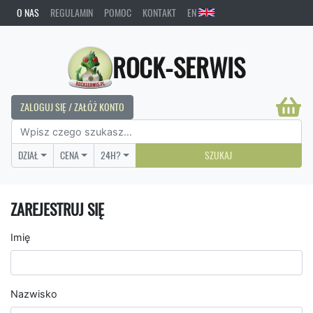
O NAS
REGULAMIN
POMOC
KONTAKT
EN
ROCK-SERWIS
ZALOGUJ SIĘ / ZAŁÓŻ KONTO
DZIAŁ
CENA
24H?
SZUKAJ
ZAREJESTRUJ SIĘ
Imię
Nazwisko