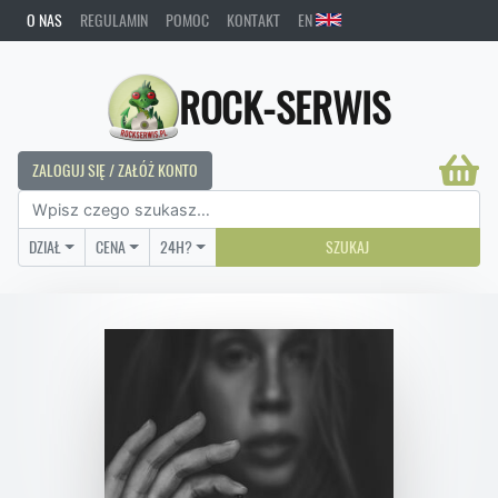
O NAS
REGULAMIN
POMOC
KONTAKT
EN
ROCK-SERWIS
ZALOGUJ SIĘ / ZAŁÓŻ KONTO
DZIAŁ
CENA
24H?
SZUKAJ