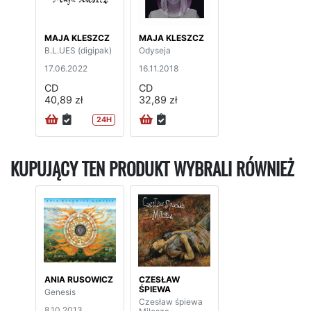
MAJA KLESZCZ
MAJA KLESZCZ
B.L.UES (digipak)
Odyseja
17.06.2022
16.11.2018
CD
CD
40,89 zł
32,89 zł
24H
KUPUJĄCY TEN PRODUKT WYBRALI RÓWNIEŻ
ANIA RUSOWICZ
CZESŁAW
ŚPIEWA
Genesis
Czesław śpiewa
8.10.2013