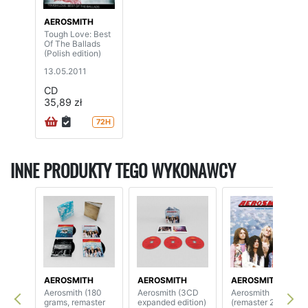
AEROSMITH
Tough Love: Best
Of The Ballads
(Polish edition)
13.05.2011
CD
35,89 zł
72H
INNE PRODUKTY TEGO WYKONAWCY
AEROSMITH
AEROSMITH
AEROSMITH
Aerosmith (180
Aerosmith (3CD
Aerosmith
grams, remaster
expanded edition)
(remaster 2026)