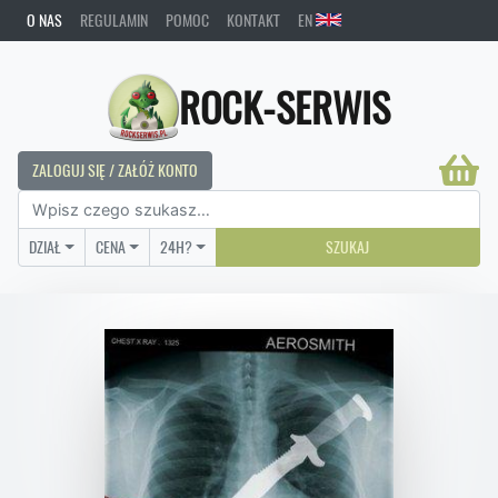
O NAS
REGULAMIN
POMOC
KONTAKT
EN
ROCK-SERWIS
ZALOGUJ SIĘ / ZAŁÓŻ KONTO
DZIAŁ
CENA
24H?
SZUKAJ