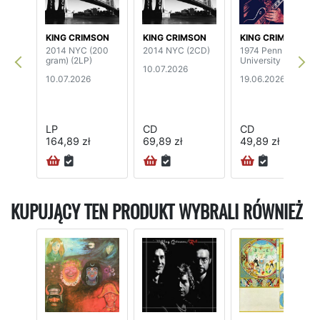
KING CRIMSON
KING CRIMSON
KING CRIMSON
2014 NYC (200
2014 NYC (2CD)
1974 Penn State
gram) (2LP)
University
10.07.2026
10.07.2026
19.06.2026
LP
CD
CD
164,89 zł
69,89 zł
49,89 zł
KUPUJĄCY TEN PRODUKT WYBRALI RÓWNIEŻ