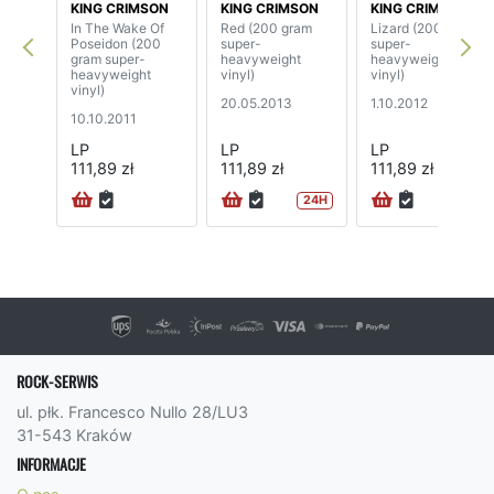
KING CRIMSON
KING CRIMSON
KING CRIMSON
In The Wake Of
Red (200 gram
Lizard (200 gram
Poseidon (200
super-
super-
gram super-
heavyweight
heavyweight
heavyweight
vinyl)
vinyl)
vinyl)
20.05.2013
1.10.2012
10.10.2011
LP
LP
LP
111,89 zł
111,89 zł
111,89 zł
24H
24H
ROCK-SERWIS
ul. płk. Francesco Nullo 28/LU3
31-543 Kraków
INFORMACJE