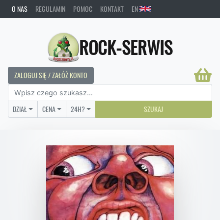
O NAS
REGULAMIN
POMOC
KONTAKT
EN
ROCK-SERWIS
ZALOGUJ SIĘ / ZAŁÓŻ KONTO
DZIAŁ
CENA
24H?
SZUKAJ