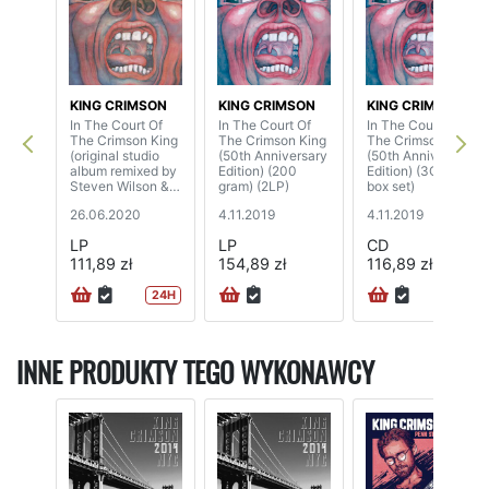
KING CRIMSON
KING CRIMSON
KING CRIMSON
In The Court Of
In The Court Of
In The Court Of
The Crimson King
The Crimson King
The Crimson King
(original studio
(50th Anniversary
(50th Anniversary
album remixed by
Edition) (200
Edition) (3CD+BD
Steven Wilson &
gram) (2LP)
box set)
Robert Fripp)
26.06.2020
4.11.2019
4.11.2019
LP
LP
CD
111,89 zł
154,89 zł
116,89 zł
24H
INNE PRODUKTY TEGO WYKONAWCY