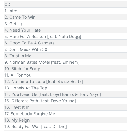
CD:
1. Intro
2. Came To Win
3. Get Up
4. Need Your Hate
5. Here For A Reason [feat. Nate Dogg]
6. Good To Be A Gangsta
7. Don't Mess With 50
8. Trust In Me
9. Norman Bates Motel [feat. Eminem]
10. Bitch I'm Sorry
11. All For You
12. No Time To Lose [feat. Swizz Beatz]
13. Lonely At The Top
14. You Need Us [feat. Lloyd Banks & Tony Yayo]
15. Different Path [feat. Dave Young]
16. I Get It In
17. Somebody Forgive Me
18. My Reign
19. Ready For War [feat. Dr. Dre]