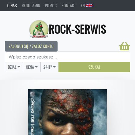
O NAS
REGULAMIN
POMOC
KONTAKT
EN
ROCK-SERWIS
ZALOGUJ SIĘ / ZAŁÓŻ KONTO
DZIAŁ
CENA
24H?
SZUKAJ