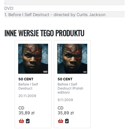
.
DVD:
1. Before I Self Destruct - directed by Curtis Jackson
INNE WERSJE TEGO PRODUKTU
50 CENT
50 CENT
Before I Self
Before I Self
Destruct
Destruct (Polish
edition)
20.11.2009
9.11.2009
CD
CD
35,89 zł
35,89 zł