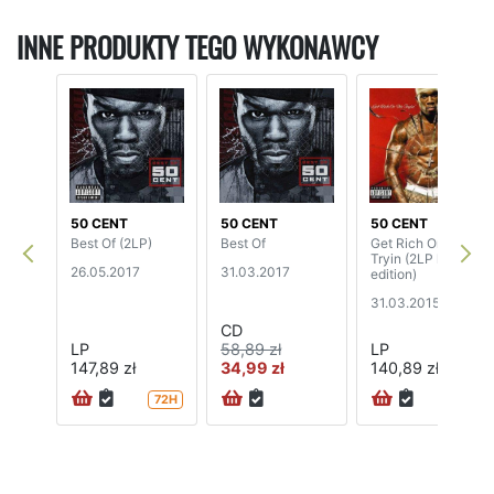
INNE PRODUKTY TEGO WYKONAWCY
50 CENT
50 CENT
50 CENT
Best Of (2LP)
Best Of
Get Rich Or Die
Tryin (2LP limited
26.05.2017
31.03.2017
edition)
31.03.2015
CD
LP
58,89 zł
LP
147,89 zł
34,99 zł
140,89 zł
72H