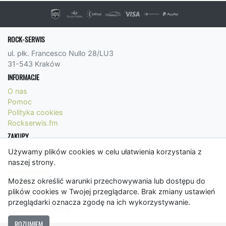
ROCK-SERWIS
ul. płk. Francesco Nullo 28/LU3
31-543 Kraków
INFORMACJE
O nas
Pomoc
Polityka cookies
Rockserwis.fm
ZAKUPY
Formy płatności
Używamy plików cookies w celu ułatwienia korzystania z
Koszty wysyłki
naszej strony.
Panel Klienta
Możesz określić warunki przechowywania lub dostępu do
Regulamin
plików cookies w Twojej przeglądarce. Brak zmiany ustawień
KONTAKT
przeglądarki oznacza zgodę na ich wykorzystywanie.
bok@rockserwis.pl
ROZUMIEM