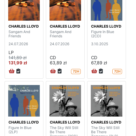
CHARLES LLOYD
CHARLES LLOYD
CHARLES LLOYD
Sangam And
Sangam And
Figure In Blue
Friends
Friends
(2CD)
24.07.2026
24.07.2026
3.10.2025
LP
141,89 zł
CD
CD
131,99 zł
63,89 zł
67,89 zł
72H
72H
CHARLES LLOYD
CHARLES LLOYD
CHARLES LLOYD
Figure In Blue
The Sky Will Still
The Sky Will Still
(2LP)
Be There
Be There