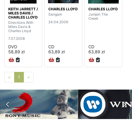
KEITH JARRETT /
CHARLES LLOYD
CHARLES LLOYD
MILES DAVIS /
Sangam
Jumpin The
CHARLES LLOYD
Creek
24.04.2006
Directions With
Miles Davis &
Charles Lloyd
7.07.2008
DVD
CD
CD
58,89 zł
63,89 zł
63,89 zł
Poprzednia strona
Następna strona
«
1
»