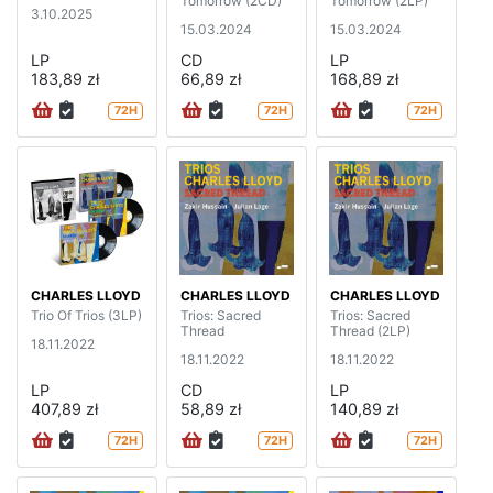
Tomorrow (2CD)
Tomorrow (2LP)
3.10.2025
15.03.2024
15.03.2024
LP
CD
LP
183,89 zł
66,89 zł
168,89 zł
72H
72H
72H
CHARLES LLOYD
CHARLES LLOYD
CHARLES LLOYD
Trio Of Trios (3LP)
Trios: Sacred
Trios: Sacred
Thread
Thread (2LP)
18.11.2022
18.11.2022
18.11.2022
LP
CD
LP
407,89 zł
58,89 zł
140,89 zł
72H
72H
72H