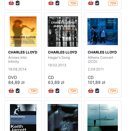
72H
72H
CHARLES LLOYD
CHARLES LLOYD
CHARLES LLOYD
Arrows Into
Hagar's Song
Athens Concert
Infinity
(2CD)
19.02.2013
19.08.2014
2.09.2011
DVD
CD
CD
84,89 zł
63,89 zł
101,89 zł
72H
72H
72H