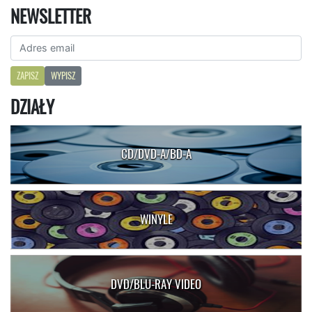
NEWSLETTER
ZAPISZ
WYPISZ
DZIAŁY
CD/DVD-A/BD-A
WINYLE
DVD/BLU-RAY VIDEO