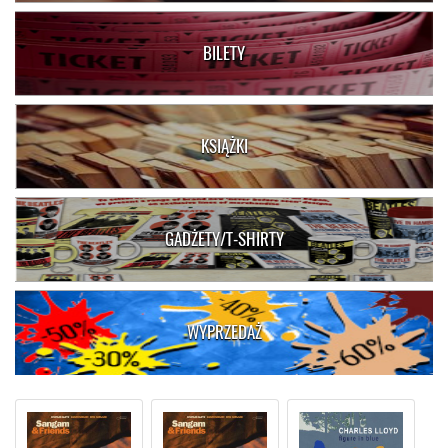
BILETY
KSIĄŻKI
GADŻETY/T-SHIRTY
WYPRZEDAŻ