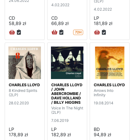
24.06.2022
(3LP)
4.02.2022
4.02.2022
CD
CD
LP
58,89 zł
66,89 zł
181,89 zł
72H
CHARLES LLOYD
CHARLES LLOYD
CHARLES LLOYD
/ JOHN
8 Kindred Spirits
Arrows Into
ABERCROMBIE /
(2LP)
Infinity
DAVE HOLLAND
/ BILLY HIGGINS
28.02.2020
19.08.2014
Voice In The Night
(2LP)
7.06.2019
LP
LP
BD
178,89 zł
182,89 zł
94,89 zł