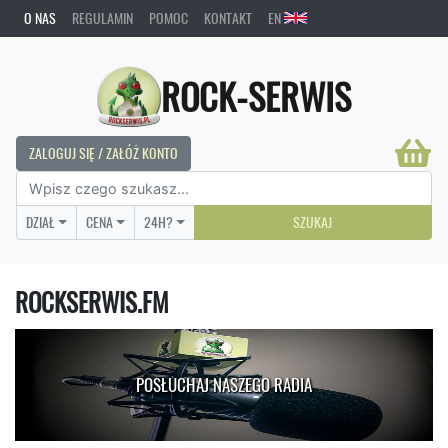
O NAS
REGULAMIN
POMOC
KONTAKT
EN
ROCK-SERWIS
ZALOGUJ SIĘ / ZAŁÓŻ KONTO
DZIAŁ
CENA
24H?
SZUKAJ
ROCKSERWIS.FM
POSŁUCHAJ NASZEGO RADIA