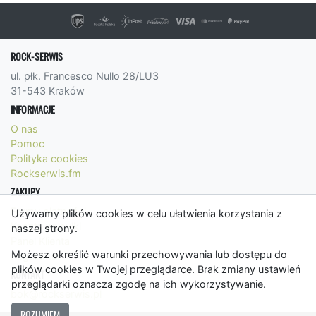
ROCK-SERWIS
ul. płk. Francesco Nullo 28/LU3
31-543 Kraków
INFORMACJE
O nas
Pomoc
Polityka cookies
Rockserwis.fm
ZAKUPY
Formy płatności
Używamy plików cookies w celu ułatwienia korzystania z
Koszty wysyłki
naszej strony.
Panel Klienta
Możesz określić warunki przechowywania lub dostępu do
Regulamin
plików cookies w Twojej przeglądarce. Brak zmiany ustawień
KONTAKT
przeglądarki oznacza zgodę na ich wykorzystywanie.
bok@rockserwis.pl
ROZUMIEM