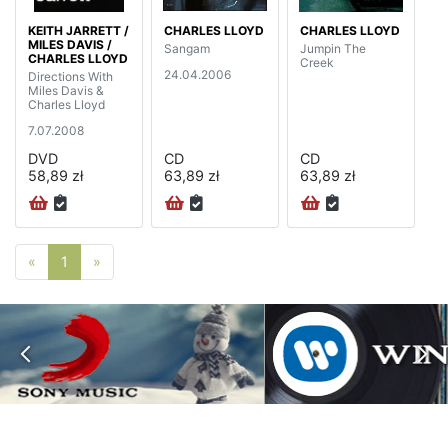
KEITH JARRETT /
CHARLES LLOYD
CHARLES LLOYD
MILES DAVIS /
Sangam
Jumpin The
CHARLES LLOYD
Creek
24.04.2006
Directions With
Miles Davis &
Charles Lloyd
7.07.2008
DVD
CD
CD
58,89 zł
63,89 zł
63,89 zł
Poprzednia strona
Następna strona
«
1
»