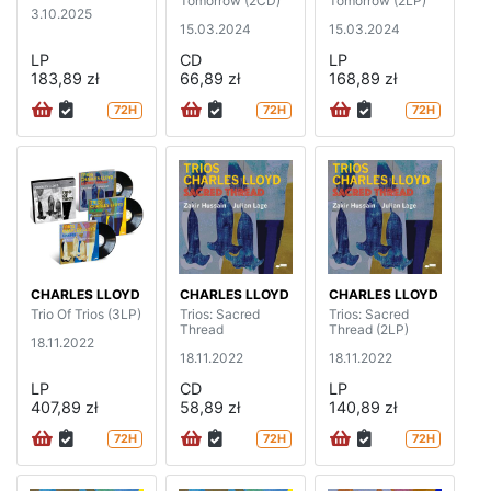
Tomorrow (2CD)
Tomorrow (2LP)
3.10.2025
15.03.2024
15.03.2024
LP
CD
LP
183,89 zł
66,89 zł
168,89 zł
72H
72H
72H
CHARLES LLOYD
CHARLES LLOYD
CHARLES LLOYD
Trio Of Trios (3LP)
Trios: Sacred
Trios: Sacred
Thread
Thread (2LP)
18.11.2022
18.11.2022
18.11.2022
LP
CD
LP
407,89 zł
58,89 zł
140,89 zł
72H
72H
72H