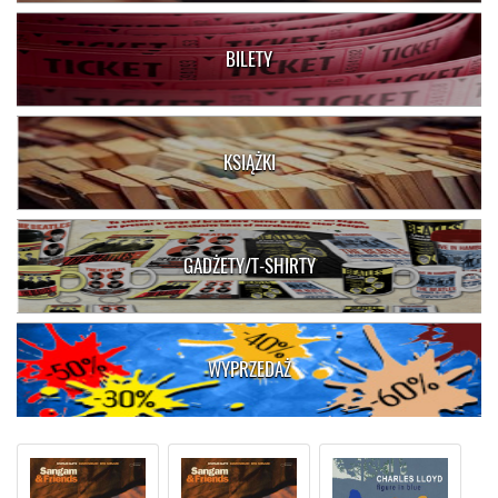
BILETY
KSIĄŻKI
GADŻETY/T-SHIRTY
WYPRZEDAŻ