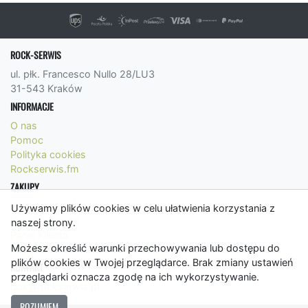
ROCK-SERWIS
ul. płk. Francesco Nullo 28/LU3
31-543 Kraków
INFORMACJE
O nas
Pomoc
Polityka cookies
Rockserwis.fm
ZAKUPY
Formy płatności
Używamy plików cookies w celu ułatwienia korzystania z
Koszty wysyłki
naszej strony.
Panel Klienta
Możesz określić warunki przechowywania lub dostępu do
Regulamin
plików cookies w Twojej przeglądarce. Brak zmiany ustawień
KONTAKT
przeglądarki oznacza zgodę na ich wykorzystywanie.
bok@rockserwis.pl
ROZUMIEM