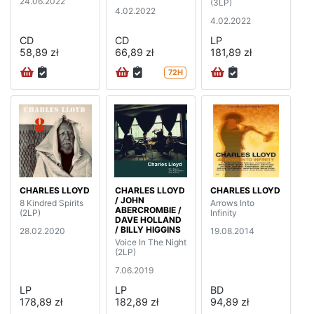
24.06.2022
(3LP)
4.02.2022
4.02.2022
CD
CD
LP
58,89 zł
66,89 zł
181,89 zł
72H
CHARLES LLOYD
CHARLES LLOYD
CHARLES LLOYD
/ JOHN
8 Kindred Spirits
Arrows Into
ABERCROMBIE /
(2LP)
Infinity
DAVE HOLLAND
/ BILLY HIGGINS
28.02.2020
19.08.2014
Voice In The Night
(2LP)
7.06.2019
LP
LP
BD
178,89 zł
182,89 zł
94,89 zł