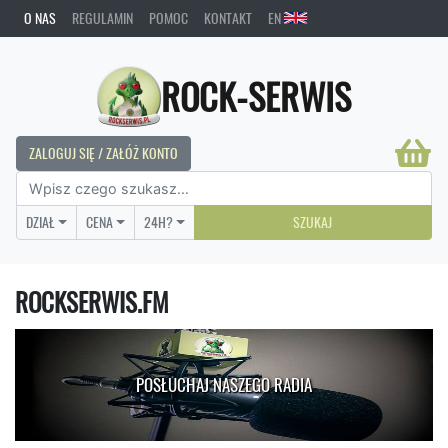
O NAS
REGULAMIN
POMOC
KONTAKT
EN
ROCK-SERWIS
ZALOGUJ SIĘ / ZAŁÓŻ KONTO
DZIAŁ
CENA
24H?
SZUKAJ
ROCKSERWIS.FM
POSŁUCHAJ NASZEGO RADIA