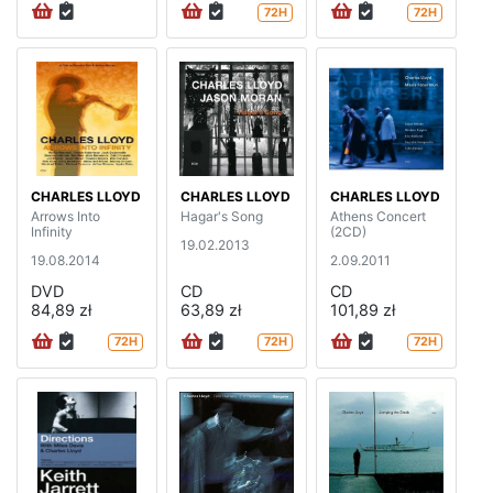
72H
72H
CHARLES LLOYD
CHARLES LLOYD
CHARLES LLOYD
Arrows Into
Hagar's Song
Athens Concert
Infinity
(2CD)
19.02.2013
19.08.2014
2.09.2011
DVD
CD
CD
84,89 zł
63,89 zł
101,89 zł
72H
72H
72H