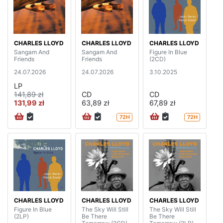
CHARLES LLOYD
CHARLES LLOYD
CHARLES LLOYD
Sangam And
Sangam And
Figure In Blue
Friends
Friends
(2CD)
24.07.2026
24.07.2026
3.10.2025
LP
141,89 zł
CD
CD
131,99 zł
63,89 zł
67,89 zł
72H
72H
CHARLES LLOYD
CHARLES LLOYD
CHARLES LLOYD
Figure In Blue
The Sky Will Still
The Sky Will Still
(2LP)
Be There
Be There