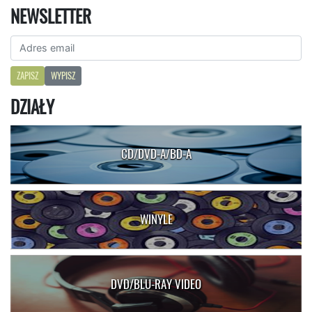
NEWSLETTER
ZAPISZ
WYPISZ
DZIAŁY
CD/DVD-A/BD-A
WINYLE
DVD/BLU-RAY VIDEO