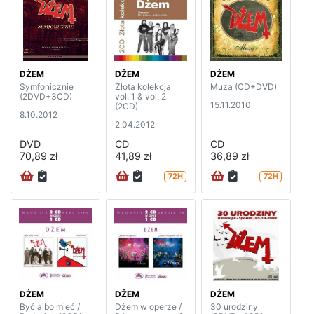
DŻEM
DŻEM
DŻEM
Symfonicznie
Złota kolekcja
Muza (CD+DVD)
(2DVD+3CD)
vol. 1 & vol. 2
15.11.2010
(2CD)
8.10.2012
2.04.2012
DVD
CD
CD
70,89 zł
41,89 zł
36,89 zł
72H
72H
DŻEM
DŻEM
DŻEM
Być albo mieć /
Dżem w operze /
30 urodziny