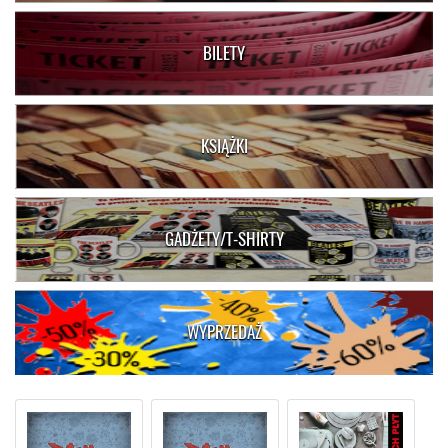
BILETY
KSIĄŻKI
GADŻETY/T-SHIRTY
WYPRZEDAŻ