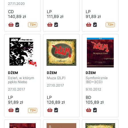
27.11.2020
CD
LP
LP
140,89 zł
111,89 zł
91,89 zł
72H
72H
DŻEM
DŻEM
DŻEM
Dzień, w którym
Muza (2LP)
Symfonicznie
pękło Niebo
(BD+3CD)
27.10.2017
27.10.2017
9.10.2012
LP
LP
BD
91,89 zł
126,89 zł
105,89 zł
72H