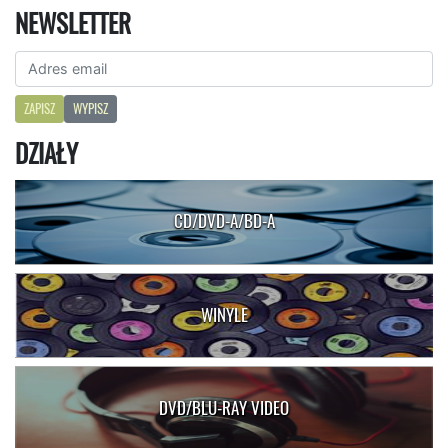
NEWSLETTER
ZAPISZ
WYPISZ
DZIAŁY
CD/DVD-A/BD-A
WINYLE
DVD/BLU-RAY VIDEO