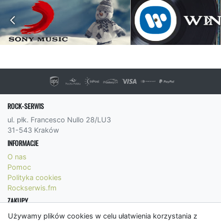
ROCK-SERWIS
ul. płk. Francesco Nullo 28/LU3
31-543 Kraków
INFORMACJE
O nas
Pomoc
Polityka cookies
Rockserwis.fm
ZAKUPY
Formy płatności
Używamy plików cookies w celu ułatwienia korzystania z