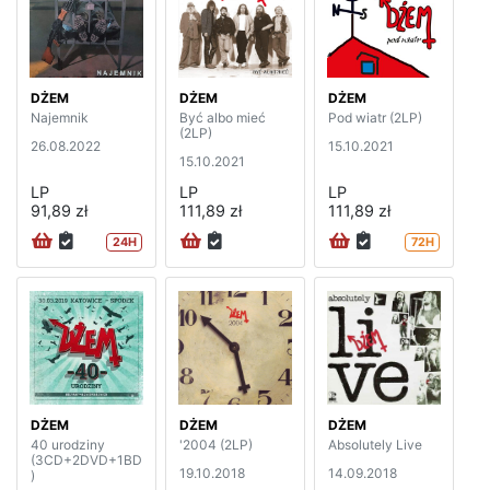
DŻEM
DŻEM
DŻEM
Najemnik
Być albo mieć
Pod wiatr (2LP)
(2LP)
26.08.2022
15.10.2021
15.10.2021
LP
LP
LP
91,89 zł
111,89 zł
111,89 zł
24H
72H
DŻEM
DŻEM
DŻEM
40 urodziny
'2004 (2LP)
Absolutely Live
(3CD+2DVD+1BD
19.10.2018
14.09.2018
)