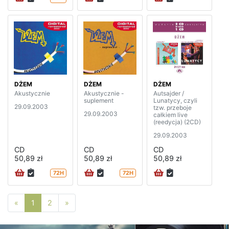
DŻEM
DŻEM
DŻEM
Akustycznie
Akustycznie -
Autsajder /
suplement
Lunatycy, czyli
29.09.2003
tzw. przeboje
29.09.2003
całkiem live
(reedycja) (2CD)
29.09.2003
CD
CD
CD
50,89 zł
50,89 zł
50,89 zł
72H
72H
Poprzednia strona
Następna strona
«
1
2
»