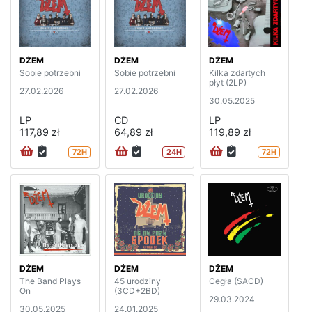
DŻEM
DŻEM
DŻEM
Sobie potrzebni
Sobie potrzebni
Kilka zdartych
płyt (2LP)
27.02.2026
27.02.2026
30.05.2025
LP
CD
LP
117,89 zł
64,89 zł
119,89 zł
72H
24H
72H
DŻEM
DŻEM
DŻEM
The Band Plays
45 urodziny
Cegła (SACD)
On
(3CD+2BD)
29.03.2024
30.05.2025
24.01.2025