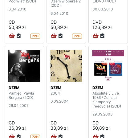
Pod wiatr (2CD)
Dżem w operze 2
(3DVD+4CD)
(2CD)
6.04.2010
30.03.2010
6.04.2010
CD
CD
DVD
50,89 zł
50,89 zł
126,89 zł
72H
72H
DŻEM
DŻEM
DŻEM
Pamięci Pawła
2004
Absolutely Live
Bergera (2CD)
1986 / Zemsta
6.09.2004
nietoperzy
26.02.2007
(reedycja) (2CD)
29.09.2003
CD
CD
CD
36,89 zł
33,89 zł
50,89 zł
72H