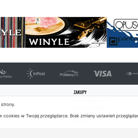
strona
ZAKUPY
Formy płatności
 strony.
Koszty wysyłki
es
Panel Klienta
 cookies w Twojej przeglądarce. Brak zmiany ustawień przegląda
m
Regulamin