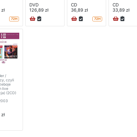
DVD
CD
CD
 zł
126,89 zł
36,89 zł
33,89 zł
72H
72H
er /
cy, czyli
rzeboje
 live
cja) (2CD)
2003
 zł