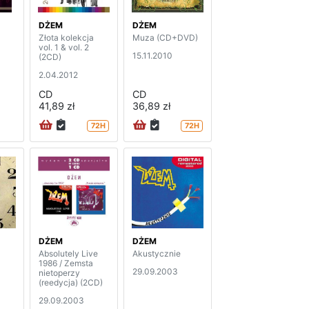
DŻEM
DŻEM
Złota kolekcja
Muza (CD+DVD)
vol. 1 & vol. 2
15.11.2010
(2CD)
2.04.2012
CD
CD
41,89 zł
36,89 zł
72H
72H
DŻEM
DŻEM
Absolutely Live
Akustycznie
1986 / Zemsta
29.09.2003
nietoperzy
(reedycja) (2CD)
29.09.2003