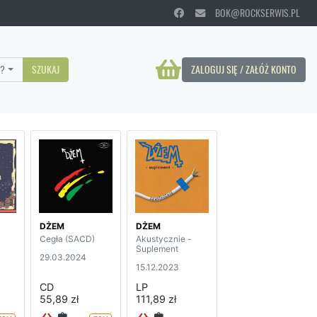
BOK@ROCKSERWIS.PL
?
SZUKAJ
ZALOGUJ SIĘ / ZAŁÓŻ KONTO
DŻEM
DŻEM
Cegła (SACD)
Akustycznie -
Suplement
29.03.2024
15.12.2023
CD
LP
55,89 zł
111,89 zł