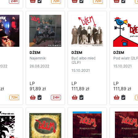
24H
72H
72H
DŻEM
DŻEM
DŻEM
Najemnik
Być albo mieć
Pod wiatr (2L
(2LP)
2022
26.08.2022
15.10.2021
15.10.2021
LP
LP
LP
zł
91,89 zł
111,89 zł
111,89 zł
72H
24H