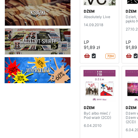
DŻEM
DŻEM
KSIĄŻKI
Absolutely Live
Dzień,
pękło 
14.09.2018
27.10.
GADŻETY/T-SHIRTY
LP
LP
91,89 zł
91,89 
72H
WYPRZEDAŻ
DŻEM
DŻEM
Być albo mieć /
Dżem w
Pod wiatr (2CD)
Dżem w
(2CD)
6.04.2010
6.04.2