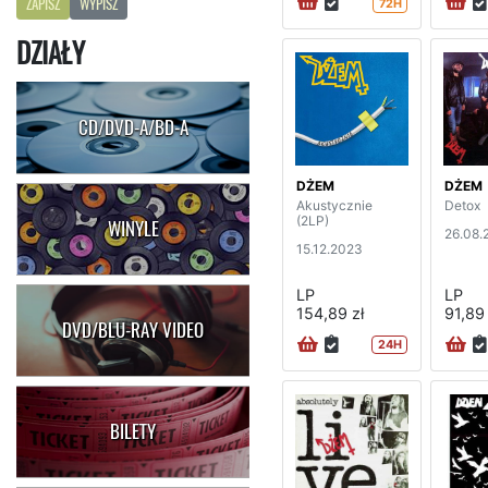
ZAPISZ
WYPISZ
72H
DZIAŁY
CD/DVD-A/BD-A
DŻEM
DŻEM
Akustycznie
Detox
(2LP)
WINYLE
26.08.
15.12.2023
LP
LP
154,89 zł
91,89 
DVD/BLU-RAY VIDEO
24H
BILETY