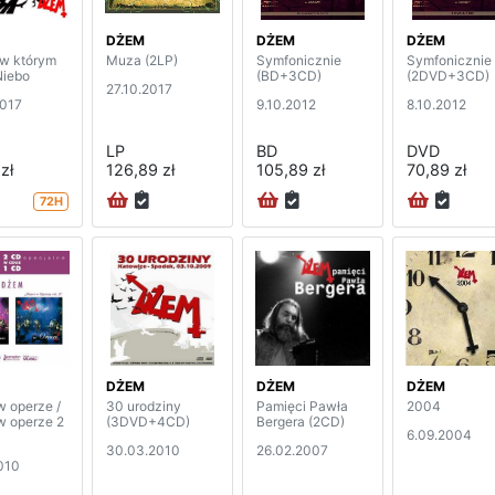
DŻEM
DŻEM
DŻEM
 w którym
Muza (2LP)
Symfonicznie
Symfonicznie
Niebo
(BD+3CD)
(2DVD+3CD)
27.10.2017
2017
9.10.2012
8.10.2012
LP
BD
DVD
zł
126,89 zł
105,89 zł
70,89 zł
72H
DŻEM
DŻEM
DŻEM
 operze /
30 urodziny
Pamięci Pawła
2004
 operze 2
(3DVD+4CD)
Bergera (2CD)
6.09.2004
30.03.2010
26.02.2007
010