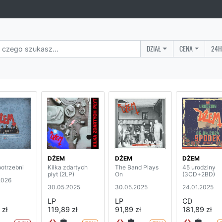
DZIAŁ
CENA
24H
DŻEM
DŻEM
DŻEM
potrzebni
Kilka zdartych
The Band Plays
45 urodziny
płyt (2LP)
On
(3CD+2BD)
2026
30.05.2025
30.05.2025
24.01.2025
LP
LP
CD
 zł
119,89 zł
91,89 zł
181,89 zł