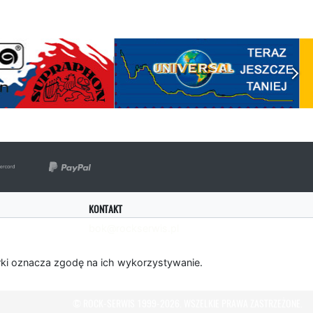
KONTAKT
bok@rockserwis.pl
rki oznacza zgodę na ich wykorzystywanie.
© ROCK-SERWIS 1999-2026. WSZELKIE PRAWA ZASTRZEŻONE.