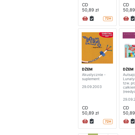
CD
CD
50,89 zł
50,89
72H
DŻEM
DŻEM
Akustycznie -
Autsajd
suplement
Lunaty
tzw. p
29.09.2003
całkiem
(reedy
29.09.
CD
CD
50,89 zł
50,89
72H