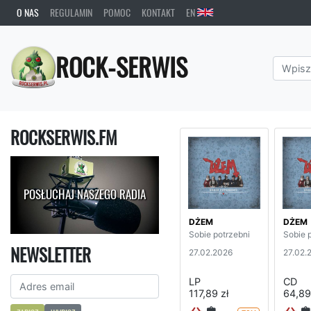
O NAS
REGULAMIN
POMOC
KONTAKT
EN
ROCK-SERWIS
ROCKSERWIS.FM
POSŁUCHAJ NASZEGO RADIA
DŻEM
DŻEM
Sobie potrzebni
Sobie 
NEWSLETTER
27.02.2026
27.02.
LP
CD
117,89 zł
64,89