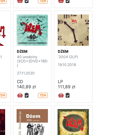
72H
72H
DŻEM
DŻEM
P)
40 urodziny
'2004 (2LP)
(3CD+2DVD+1BD
19.10.2018
)
27.11.2020
CD
LP
140,89 zł
111,89 zł
72H
72H