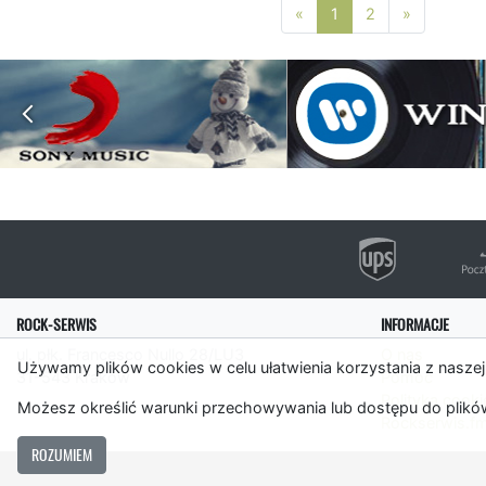
Poprzednia strona
Następna 
«
1
2
»
ROCK-SERWIS
INFORMACJE
ul. płk. Francesco Nullo 28/LU3
O nas
Używamy plików cookies w celu ułatwienia korzystania z naszej
31-543 Kraków
Pomoc
Polityka cooki
Możesz określić warunki przechowywania lub dostępu do plików
Rockserwis.f
ROZUMIEM