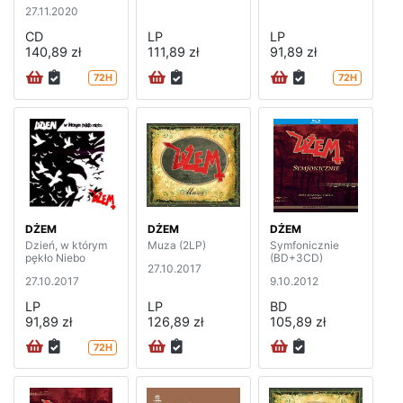
27.11.2020
CD
LP
LP
140,89 zł
111,89 zł
91,89 zł
72H
72H
DŻEM
DŻEM
DŻEM
Dzień, w którym
Muza (2LP)
Symfonicznie
pękło Niebo
(BD+3CD)
27.10.2017
27.10.2017
9.10.2012
LP
LP
BD
91,89 zł
126,89 zł
105,89 zł
72H