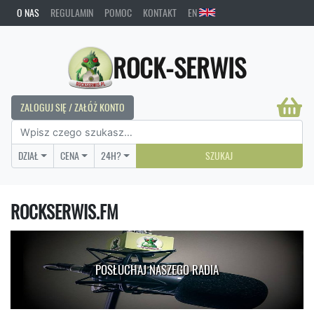
O NAS
REGULAMIN
POMOC
KONTAKT
EN
ROCK-SERWIS
ZALOGUJ SIĘ / ZAŁÓŻ KONTO
DZIAŁ
CENA
24H?
SZUKAJ
ROCKSERWIS.FM
POSŁUCHAJ NASZEGO RADIA