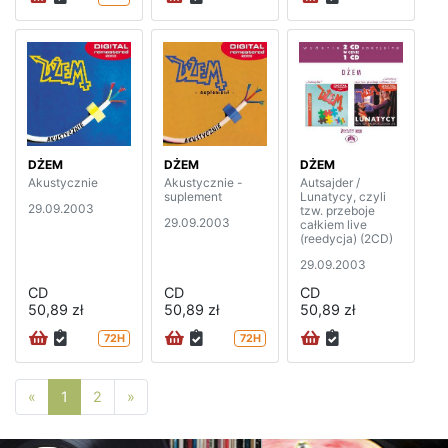
DŻEM
DŻEM
DŻEM
Akustycznie
Akustycznie -
Autsajder /
suplement
Lunatycy, czyli
29.09.2003
tzw. przeboje
29.09.2003
całkiem live
(reedycja) (2CD)
29.09.2003
CD
CD
CD
50,89 zł
50,89 zł
50,89 zł
72H
72H
Poprzednia strona
Następna strona
«
1
2
»