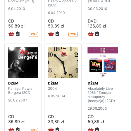
Pod wiatr (2CD)
Dżem w operze 2
(3DVD+4CD)
(2CD)
6.04.2010
30.03.2010
6.04.2010
CD
CD
DVD
50,89 zł
50,89 zł
126,89 zł
72H
72H
DŻEM
DŻEM
DŻEM
Pamięci Pawła
2004
Absolutely Live
Bergera (2CD)
1986 / Zemsta
6.09.2004
nietoperzy
26.02.2007
(reedycja) (2CD)
29.09.2003
CD
CD
CD
36,89 zł
33,89 zł
50,89 zł
72H