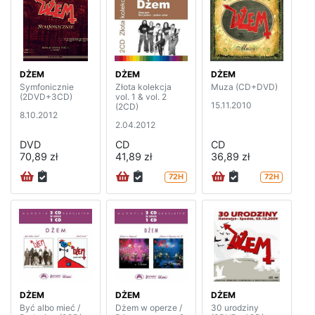
DŻEM
DŻEM
DŻEM
Symfonicznie
Złota kolekcja
Muza (CD+DVD)
(2DVD+3CD)
vol. 1 & vol. 2
15.11.2010
(2CD)
8.10.2012
2.04.2012
DVD
CD
CD
70,89 zł
41,89 zł
36,89 zł
72H
72H
DŻEM
DŻEM
DŻEM
Być albo mieć /
Dżem w operze /
30 urodziny