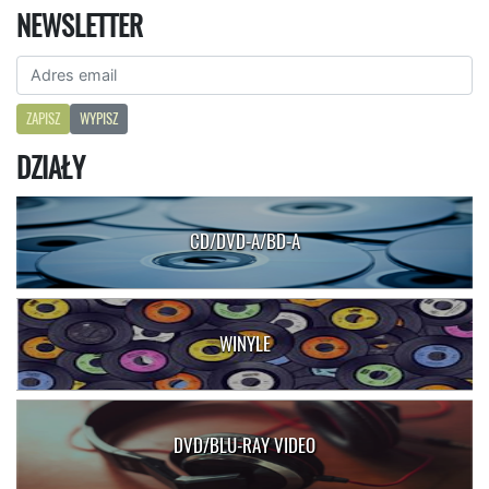
NEWSLETTER
ZAPISZ
WYPISZ
DZIAŁY
CD/DVD-A/BD-A
WINYLE
DVD/BLU-RAY VIDEO