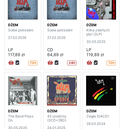
DŻEM
DŻEM
DŻEM
Sobie potrzebni
Sobie potrzebni
Kilka zdartych
płyt (2LP)
27.02.2026
27.02.2026
30.05.2025
LP
CD
LP
117,89 zł
64,89 zł
119,89 zł
72H
24H
72H
DŻEM
DŻEM
DŻEM
The Band Plays
45 urodziny
Cegła (SACD)
On
(3CD+2BD)
29.03.2024
30.05.2025
24.01.2025