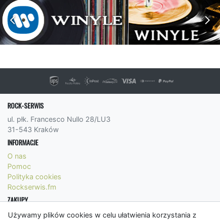
ROCK-SERWIS
ul. płk. Francesco Nullo 28/LU3
31-543 Kraków
INFORMACJE
O nas
Pomoc
Polityka cookies
Rockserwis.fm
ZAKUPY
Formy płatności
Używamy plików cookies w celu ułatwienia korzystania z