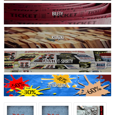
BILETY
KSIĄŻKI
GADŻETY/T-SHIRTY
WYPRZEDAŻ