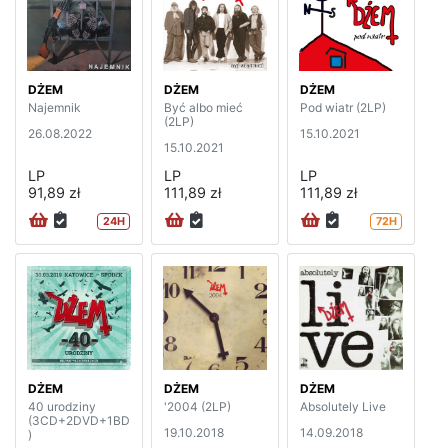
DŻEM
DŻEM
DŻEM
Najemnik
Być albo mieć
Pod wiatr (2LP)
(2LP)
26.08.2022
15.10.2021
15.10.2021
LP
LP
LP
91,89 zł
111,89 zł
111,89 zł
24H
72H
DŻEM
DŻEM
DŻEM
40 urodziny
'2004 (2LP)
Absolutely Live
(3CD+2DVD+1BD
19.10.2018
14.09.2018
)